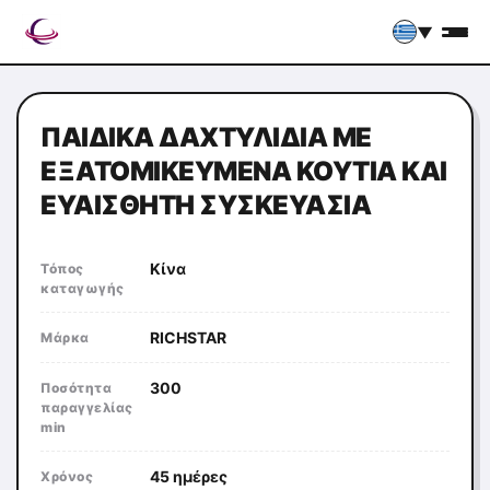
▼
ΠΑΙΔΙΚΆ ΔΑΧΤΥΛΊΔΙΑ ΜΕ
ΕΞΑΤΟΜΙΚΕΥΜΈΝΑ ΚΟΥΤΙΆ ΚΑΙ
ΕΥΑΊΣΘΗΤΗ ΣΥΣΚΕΥΑΣΊΑ
Κίνα
Τόπος
καταγωγής
RICHSTAR
Μάρκα
300
Ποσότητα
παραγγελίας
min
45 ημέρες
Χρόνος