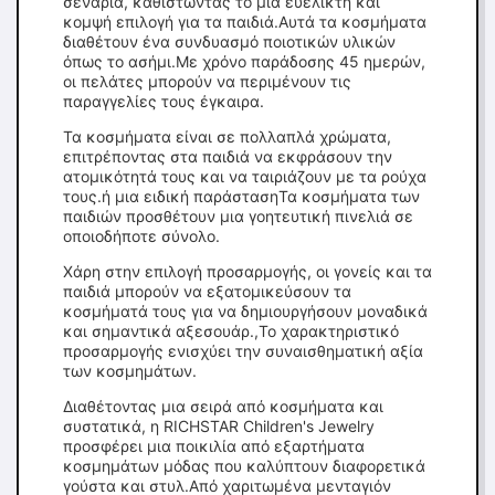
σενάρια, καθιστώντας το μια ευέλικτη και
κομψή επιλογή για τα παιδιά.Αυτά τα κοσμήματα
διαθέτουν ένα συνδυασμό ποιοτικών υλικών
όπως το ασήμι.Με χρόνο παράδοσης 45 ημερών,
οι πελάτες μπορούν να περιμένουν τις
παραγγελίες τους έγκαιρα.
Τα κοσμήματα είναι σε πολλαπλά χρώματα,
επιτρέποντας στα παιδιά να εκφράσουν την
ατομικότητά τους και να ταιριάζουν με τα ρούχα
τους.ή μια ειδική παράστασηΤα κοσμήματα των
παιδιών προσθέτουν μια γοητευτική πινελιά σε
οποιοδήποτε σύνολο.
Χάρη στην επιλογή προσαρμογής, οι γονείς και τα
παιδιά μπορούν να εξατομικεύσουν τα
κοσμήματά τους για να δημιουργήσουν μοναδικά
και σημαντικά αξεσουάρ.,Το χαρακτηριστικό
προσαρμογής ενισχύει την συναισθηματική αξία
των κοσμημάτων.
Διαθέτοντας μια σειρά από κοσμήματα και
συστατικά, η RICHSTAR Children's Jewelry
προσφέρει μια ποικιλία από εξαρτήματα
κοσμημάτων μόδας που καλύπτουν διαφορετικά
γούστα και στυλ.Από χαριτωμένα μενταγιόν