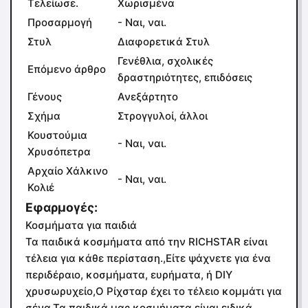
Τελείωσε.
Χωρισμένα
Προσαρμογή
- Ναι, ναι.
Στυλ
Διαφορετικά Στυλ
Γενέθλια, σχολικές
Επόμενο άρθρο
δραστηριότητες, επιδόσεις
Γένους
Ανεξάρτητο
Σχήμα
Στρογγυλοί, άλλοι
Κουστούμια
- Ναι, ναι.
Χρυσόπετρα
Αρχαίο Χάλκινο
- Ναι, ναι.
Κολιέ
Εφαρμογές:
Κοσμήματα για παιδιά
Τα παιδικά κοσμήματα από την RICHSTAR είναι
τέλεια για κάθε περίσταση.,Είτε ψάχνετε για ένα
περιδέραιο, κοσμήματα, ευρήματα, ή DIY
χρυσωρυχείο,Ο Ρίχσταρ έχει το τέλειο κομμάτι για
σένα.Τα παιδικά μας κοσμήματα είναι ειδικά