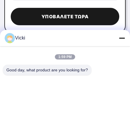
ΥΠΟΒΆΛΕΤΕ ΤΏΡΑ
Vicki
1:59 PM
Good day, what product are you looking for?
ΕΠΙΚΟΙΝΩΝΉΣΤΕ ΜΑΖΊ ΜΑΣ
4 Κτίριο, βιομηχανικό πάρκο Xusheng Ronghegu,
Taohuayuan Φάση II, αριθ. 9 Furong Road, πόλη Songgang,
περιοχή Bao'an, Shenzhen, Κίνα
86-0755-29759643