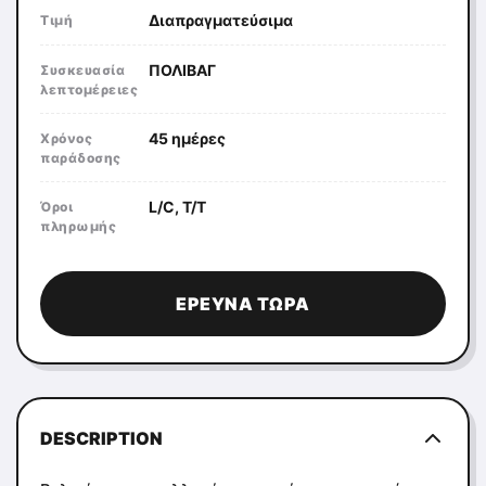
Διαπραγματεύσιμα
Τιμή
ΠΟΛΙΒΑΓ
Συσκευασία
λεπτομέρειες
45 ημέρες
Χρόνος
παράδοσης
L/C, T/T
Όροι
πληρωμής
ΈΡΕΥΝΑ ΤΏΡΑ
DESCRIPTION