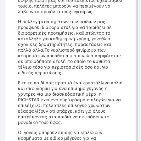
υψηλής ποιότητας και του ευέλικτου σχεδιασμού
τους.οι πελάτες μπορούν να περιμένουν να
λάβουν τα προϊόντα τους εγκαίρως.
Η συλλογή κοσμημάτων των παιδιών μας
προσφέρει διάφορα στυλ για να ταιριάζει σε
διαφορετικές προτιμήσεις, καθιστώντας το
κατάλληλο για καθημερινή χρήση, γενέθλια,
σχολικές δραστηριότητες, παραστάσεις και
πολλά άλλα.Το γυαλιστερό φινίρισμα των
κοσμημάτων προσθέτει μια πινελιά κομψότητας
σε οποιαδήποτε στολή, το οποίο το καθιστά
τέλειο τόσο για περιστασιακές όσο και για
ειδικές περιπτώσεις.
Είτε το παιδί σας προτιμά ένα κρυστάλλινο κολιέ
και σκουλαρίκι για ένα επίσημο γεγονός ή
χάντρες για μια διασκεδαστική μέρα, η
RICHSTAR έχει ένα ευρύ φάσμα επιλογών για να
επιλέξει.Οι πολλαπλές επιλογές χρωμάτων
εξασφαλίζουν ότι υπάρχει κάτι για όλους,
επιτρέποντας στα παιδιά να εκφράσουν το
μοναδικό τους ύφος.
Οι γονείς μπορούν επίσης να επιλέξουν
κοσμήματα με ειδικό μέγεθος για να