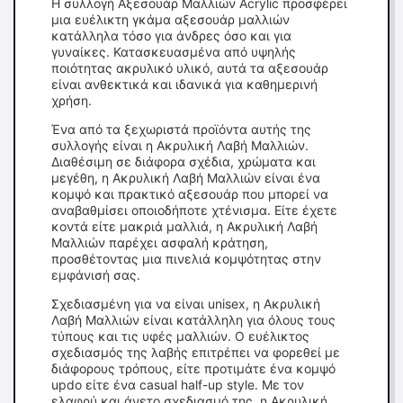
Η συλλογή Αξεσουάρ Μαλλιών Acrylic προσφέρει
μια ευέλικτη γκάμα αξεσουάρ μαλλιών
κατάλληλα τόσο για άνδρες όσο και για
γυναίκες. Κατασκευασμένα από υψηλής
ποιότητας ακρυλικό υλικό, αυτά τα αξεσουάρ
είναι ανθεκτικά και ιδανικά για καθημερινή
χρήση.
Ένα από τα ξεχωριστά προϊόντα αυτής της
συλλογής είναι η Ακρυλική Λαβή Μαλλιών.
Διαθέσιμη σε διάφορα σχέδια, χρώματα και
μεγέθη, η Ακρυλική Λαβή Μαλλιών είναι ένα
κομψό και πρακτικό αξεσουάρ που μπορεί να
αναβαθμίσει οποιοδήποτε χτένισμα. Είτε έχετε
κοντά είτε μακριά μαλλιά, η Ακρυλική Λαβή
Μαλλιών παρέχει ασφαλή κράτηση,
προσθέτοντας μια πινελιά κομψότητας στην
εμφάνισή σας.
Σχεδιασμένη για να είναι unisex, η Ακρυλική
Λαβή Μαλλιών είναι κατάλληλη για όλους τους
τύπους και τις υφές μαλλιών. Ο ευέλικτος
σχεδιασμός της λαβής επιτρέπει να φορεθεί με
διάφορους τρόπους, είτε προτιμάτε ένα κομψό
updo είτε ένα casual half-up style. Με τον
ελαφρύ και άνετο σχεδιασμό της, η Ακρυλική