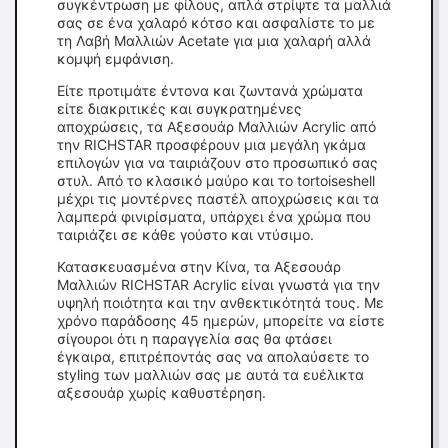
συγκέντρωση με φίλους, απλά στρίψτε τα μαλλιά
σας σε ένα χαλαρό κότσο και ασφαλίστε το με
τη Λαβή Μαλλιών Acetate για μια χαλαρή αλλά
κομψή εμφάνιση.
Είτε προτιμάτε έντονα και ζωντανά χρώματα
είτε διακριτικές και συγκρατημένες
αποχρώσεις, τα Αξεσουάρ Μαλλιών Acrylic από
την RICHSTAR προσφέρουν μια μεγάλη γκάμα
επιλογών για να ταιριάζουν στο προσωπικό σας
στυλ. Από το κλασικό μαύρο και το tortoiseshell
μέχρι τις μοντέρνες παστέλ αποχρώσεις και τα
λαμπερά φινιρίσματα, υπάρχει ένα χρώμα που
ταιριάζει σε κάθε γούστο και ντύσιμο.
Κατασκευασμένα στην Κίνα, τα Αξεσουάρ
Μαλλιών RICHSTAR Acrylic είναι γνωστά για την
υψηλή ποιότητα και την ανθεκτικότητά τους. Με
χρόνο παράδοσης 45 ημερών, μπορείτε να είστε
σίγουροι ότι η παραγγελία σας θα φτάσει
έγκαιρα, επιτρέποντάς σας να απολαύσετε το
styling των μαλλιών σας με αυτά τα ευέλικτα
αξεσουάρ χωρίς καθυστέρηση.