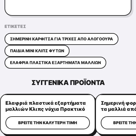
ΕΤΙΚΈΤΕΣ
ΣΗΜΕΡΙΝΉ ΚΑΡΦΊΤΣΑ ΓΙΑ ΤΡΊΧΕΣ ΑΠΌ ΑΛΟΓΟΟΥΡΆ
ΠΑΙΔΙΆ ΜΊΝΙ ΚΛΙΠΣ ΦΥΤΏΝ
ΕΛΑΦΡΙΆ ΠΛΑΣΤΙΚΆ ΕΞΑΡΤΉΜΑΤΑ ΜΑΛΛΙΏΝ
ΣΥΓΓΕΝΙΚΆ ΠΡΟΪΌΝΤΑ
Ελαφριά πλαστικά εξαρτήματα
Σημερινή φορ
μαλλιών Κλιπς νύχια Πρακτικό
τα μαλλιά από
σχήμα στέμματος
αλόγου, πολλ
τις κυρίες
ΒΡΕΊΤΕ ΤΗΝ ΚΑΛΎΤΕΡΗ ΤΙΜΉ
ΒΡΕΊΤΕ ΤΗ