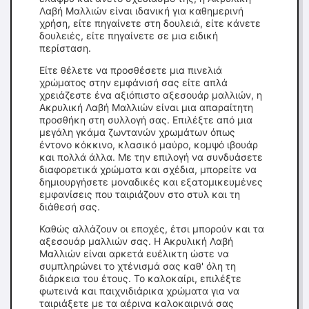
Λαβή Μαλλιών είναι ιδανική για καθημερινή
χρήση, είτε πηγαίνετε στη δουλειά, είτε κάνετε
δουλειές, είτε πηγαίνετε σε μια ειδική
περίσταση.
Είτε θέλετε να προσθέσετε μια πινελιά
χρώματος στην εμφάνισή σας είτε απλά
χρειάζεστε ένα αξιόπιστο αξεσουάρ μαλλιών, η
Ακρυλική Λαβή Μαλλιών είναι μια απαραίτητη
προσθήκη στη συλλογή σας. Επιλέξτε από μια
μεγάλη γκάμα ζωντανών χρωμάτων όπως
έντονο κόκκινο, κλασικό μαύρο, κομψό ιβουάρ
και πολλά άλλα. Με την επιλογή να συνδυάσετε
διαφορετικά χρώματα και σχέδια, μπορείτε να
δημιουργήσετε μοναδικές και εξατομικευμένες
εμφανίσεις που ταιριάζουν στο στυλ και τη
διάθεσή σας.
Καθώς αλλάζουν οι εποχές, έτσι μπορούν και τα
αξεσουάρ μαλλιών σας. Η Ακρυλική Λαβή
Μαλλιών είναι αρκετά ευέλικτη ώστε να
συμπληρώνει το χτένισμά σας καθ' όλη τη
διάρκεια του έτους. Το καλοκαίρι, επιλέξτε
φωτεινά και παιχνιδιάρικα χρώματα για να
ταιριάξετε με τα αέρινα καλοκαιρινά σας