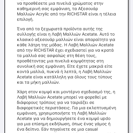
να προσθέσετε μια πινελιά χρώματος στην
καθημερινή σας εμφάνιση, τα Αξεσουάρ
Μαλλιών Acrylic από την RICHSTAR είναι η τέλεια
επιλογή.
Ένα από τα ξεχωριστά προϊόντα αυτής της
συλλογής είναι η Λαβή Μαλλιών Acetate. Αυτό το
κλασικό αξεσουάρ μαλλιών είναι απαραίτητο για
κάθε λάτρη της μόδας. Η Λαβή Μαλλιών Acetate
από την RICHSTAR έχει σχεδιαστεί για να κρατά
τα μαλλιά σας ασφαλώς στη θέση τους,
προσθέτοντας μια πινελιά κομψότητας στη
συνολική σας εμφάνιση. Είτε έχετε μακριά είτε
κοντά μαλλιά, πυκνά ή λεπτά, η Λαβή Μαλλιών
Acetate είναι κατάλληλη για όλους τους τύπους
και τα μήκη μαλλιών.
Χάρη στον κομψό και μοντέρνο σχεδιασμό της, η
Λαβή Μαλλιών Acetate μπορεί να φορεθεί με
διάφορους τρόπους για να ταιριάζει σε
διαφορετικές περιστάσεις. Για μια εκλεπτυσμένη
εμφάνιση, χρησιμοποιήστε τη Λαβή Μαλλιών
Acetate για να δημιουργήσετε ένα κομψό updo
για μια επίσημη εκδήλωση, όπως ένας γάμος ή
ένα δείπνο. Εάν πηγαίνετε σε μια casual