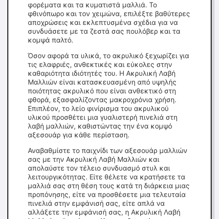
φορέματα και τα κυματιστά μαλλιά. Το
φθινόπωρο και τον χειμώνα, επιλέξτε βαθύτερες
αποχρώσεις και εκλεπτυσμένα σχέδια για να
συνδυάσετε με τα ζεστά σας πουλόβερ και τα
κομψά παλτό.
Όσον αφορά τα υλικά, το ακρυλικό ξεχωρίζει για
τις ελαφριές, ανθεκτικές και εύκολες στην
καθαριότητα ιδιότητές του. Η Ακρυλική Λαβή
Μαλλιών είναι κατασκευασμένη από υψηλής
ποιότητας ακρυλικό που είναι ανθεκτικό στη
φθορά, εξασφαλίζοντας μακροχρόνια χρήση.
Επιπλέον, το λείο φινίρισμα του ακρυλικού
υλικού προσθέτει μια γυαλιστερή πινελιά στη
λαβή μαλλιών, καθιστώντας την ένα κομψό
αξεσουάρ για κάθε περίσταση.
Αναβαθμίστε το παιχνίδι των αξεσουάρ μαλλιών
σας με την Ακρυλική Λαβή Μαλλιών και
απολαύστε τον τέλειο συνδυασμό στυλ και
λειτουργικότητας. Είτε θέλετε να κρατήσετε τα
μαλλιά σας στη θέση τους κατά τη διάρκεια μιας
προπόνησης, είτε να προσθέσετε μια τελευταία
πινελιά στην εμφάνισή σας, είτε απλά να
αλλάξετε την εμφάνισή σας, η Ακρυλική Λαβή