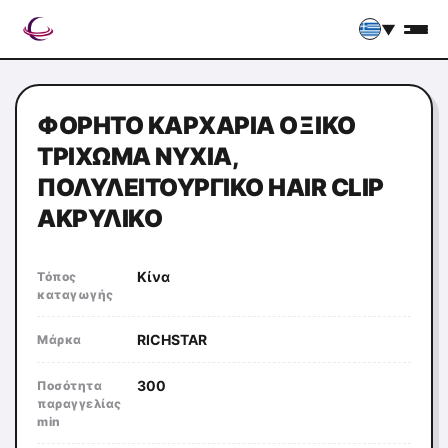
▼
ΦΟΡΗΤΌ ΚΑΡΧΑΡΊΑ ΟΞΙΚΌ
ΤΡΊΧΩΜΑ ΝΎΧΙΑ,
ΠΟΛΥΛΕΙΤΟΥΡΓΙΚΌ HAIR CLIP
ΑΚΡΥΛΙΚΌ
Κίνα
Τόπος
καταγωγής
RICHSTAR
Μάρκα
300
Ποσότητα
παραγγελίας
min