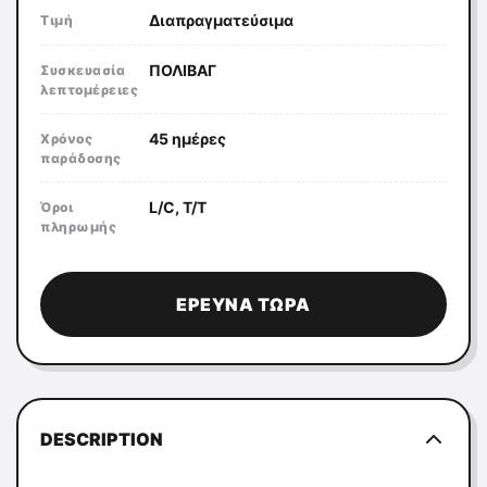
Διαπραγματεύσιμα
Τιμή
ΠΟΛΙΒΑΓ
Συσκευασία
λεπτομέρειες
45 ημέρες
Χρόνος
παράδοσης
L/C, T/T
Όροι
πληρωμής
ΈΡΕΥΝΑ ΤΏΡΑ
DESCRIPTION