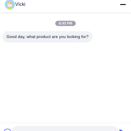
Vicki
8:45 PM
Good day, what product are you looking for?
ΕΠΙΚΟΙΝΩΝΉΣΤΕ ΜΑΖΊ ΜΑΣ
4 Κτίριο, βιομηχανικό πάρκο Xusheng Ronghegu,
Taohuayuan Φάση II, αριθ. 9 Furong Road, πόλη Songgang,
περιοχή Bao'an, Shenzhen, Κίνα
86-0755-29759643
richstar_28@richstar-cn.com
© 2026 RICHSTAR (SHENZHEN) LIMITED. ALL RIGHTS RESERVED.