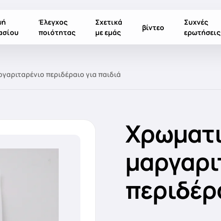
ψή
Έλεγχος
Σχετικά
Συχνές
βίντεο
ασίου
ποιότητας
με εμάς
ερωτήσεις
γαριταρένιο περιδέραιο για παιδιά
Χρωματι
μαργαρι
περιδέρα