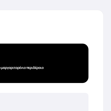
 μαργαριταρένιο περιδέραιο