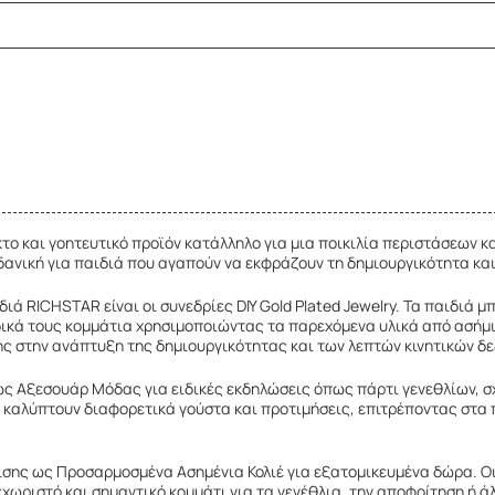
το και γοητευτικό προϊόν κατάλληλο για μια ποικιλία περιστάσεων κ
δανική για παιδιά που αγαπούν να εκφράζουν τη δημιουργικότητα και
ά RICHSTAR είναι οι συνεδρίες DIY Gold Plated Jewelry. Τα παιδιά 
κά τους κομμάτια χρησιμοποιώντας τα παρεχόμενα υλικά από ασήμι κ
ς στην ανάπτυξη της δημιουργικότητας και των λεπτών κινητικών δε
ι ως Αξεσουάρ Μόδας για ειδικές εκδηλώσεις όπως πάρτι γενεθλίων, σ
 καλύπτουν διαφορετικά γούστα και προτιμήσεις, επιτρέποντας στα 
σης ως Προσαρμοσμένα Ασημένια Κολιέ για εξατομικευμένα δώρα. Οι
χωριστό και σημαντικό κομμάτι για τα γενέθλια, την αποφοίτηση ή ά