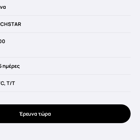
ίνα
ICHSTAR
00
5 ημέρες
/C, T/T
Έρευνα τώρα