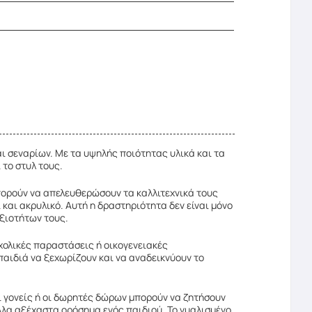
αι σεναρίων. Με τα υψηλής ποιότητας υλικά και τα
 το στυλ τους.
μπορούν να απελευθερώσουν τα καλλιτεχνικά τους
αι ακρυλικό. Αυτή η δραστηριότητα δεν είναι μόνο
ξιοτήτων τους.
χολικές παραστάσεις ή οικογενειακές
παιδιά να ξεχωρίζουν και να αναδεικνύουν το
 γονείς ή οι δωρητές δώρων μπορούν να ζητήσουν
λλα αξέχαστα ορόσημα ενός παιδιού. Το γυαλισμένο