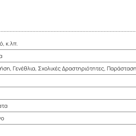
ό, κ.λπ.
α
ήση, Γενέθλια, Σχολικές Δραστηριότητες, Παράσταση,
ατα
νο