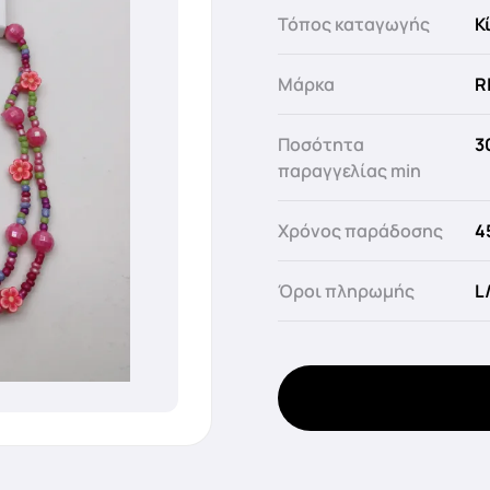
Τόπος καταγωγής
Κ
Μάρκα
R
Ποσότητα
3
παραγγελίας min
Χρόνος παράδοσης
4
Όροι πληρωμής
L