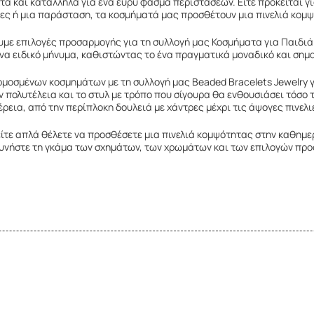
τα και κατάλληλα για ένα ευρύ φάσμα περιστάσεων. Είτε πρόκειται γι
ητες ή μια παράσταση, τα κοσμήματά μας προσθέτουν μια πινελιά κομ
ε επιλογές προσαρμογής για τη συλλογή μας Κοσμήματα για Παιδιά.
ένα ειδικό μήνυμα, καθιστώντας το ένα πραγματικά μοναδικό και σημ
οσμένων κοσμημάτων με τη συλλογή μας Beaded Bracelets Jewelry γι
πολυτέλεια και το στυλ με τρόπο που σίγουρα θα ενθουσιάσει τόσο τ
έρεια, από την περίπλοκη δουλειά με χάντρες μέχρι τις άψογες πινελι
είτε απλά θέλετε να προσθέσετε μια πινελιά κομψότητας στην καθημε
ρευνήστε τη γκάμα των σχημάτων, των χρωμάτων και των επιλογών προσ