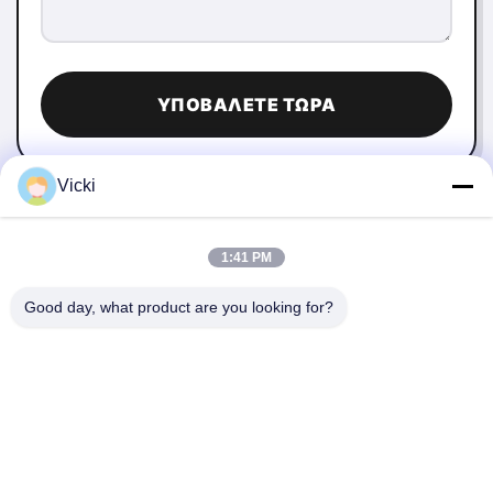
ΥΠΟΒΆΛΕΤΕ ΤΏΡΑ
Vicki
1:41 PM
Good day, what product are you looking for?
ΕΠΙΚΟΙΝΩΝΉΣΤΕ ΜΑΖΊ ΜΑΣ
4 Κτίριο, βιομηχανικό πάρκο Xusheng Ronghegu,
Taohuayuan Φάση II, αριθ. 9 Furong Road, πόλη Songgang,
περιοχή Bao'an, Shenzhen, Κίνα