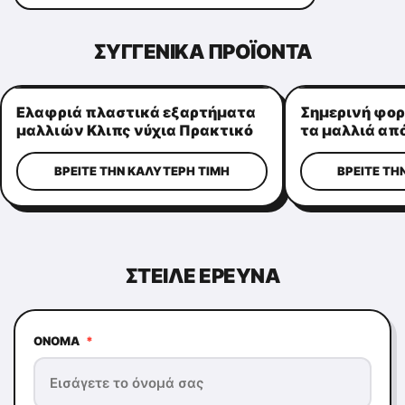
ΣΥΓΓΕΝΙΚΆ ΠΡΟΪΌΝΤΑ
Ελαφριά πλαστικά εξαρτήματα
Σημερινή φορ
μαλλιών Κλιπς νύχια Πρακτικό
τα μαλλιά από
σχήμα στέμματος
αλόγου, πολλ
τις κυρίες
ΒΡΕΊΤΕ ΤΗΝ ΚΑΛΎΤΕΡΗ ΤΙΜΉ
ΒΡΕΊΤΕ ΤΗ
ΣΤΕΊΛΕ ΕΡΕΥΝΆ
ΌΝΟΜΑ
*