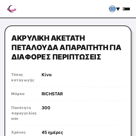
▼
ΑΚΡΥΛΙΚΉ ΑΚΕΤΆΤΗ
ΠΕΤΑΛΟΎΔΑ ΑΠΑΡΑΊΤΗΤΗ ΓΙΑ
ΔΙΆΦΟΡΕΣ ΠΕΡΙΠΤΏΣΕΙΣ
Κίνα
Τόπος
καταγωγής
RICHSTAR
Μάρκα
300
Ποσότητα
παραγγελίας
min
45 ημέρες
Χρόνος