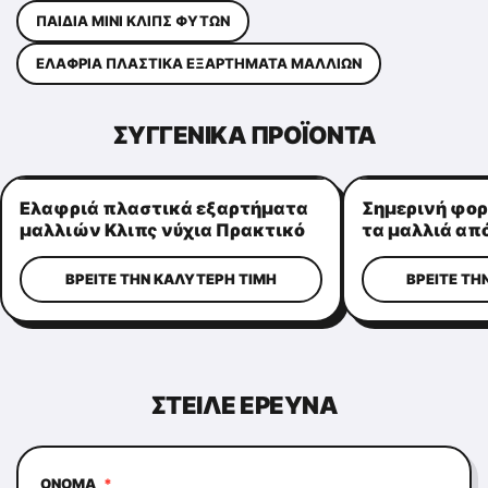
ΠΑΙΔΙΆ ΜΊΝΙ ΚΛΙΠΣ ΦΥΤΏΝ
ΕΛΑΦΡΙΆ ΠΛΑΣΤΙΚΆ ΕΞΑΡΤΉΜΑΤΑ ΜΑΛΛΙΏΝ
ΣΥΓΓΕΝΙΚΆ ΠΡΟΪΌΝΤΑ
Ελαφριά πλαστικά εξαρτήματα
Σημερινή φορ
μαλλιών Κλιπς νύχια Πρακτικό
τα μαλλιά από
σχήμα στέμματος
αλόγου, πολλ
τις κυρίες
ΒΡΕΊΤΕ ΤΗΝ ΚΑΛΎΤΕΡΗ ΤΙΜΉ
ΒΡΕΊΤΕ ΤΗ
ΣΤΕΊΛΕ ΕΡΕΥΝΆ
ΌΝΟΜΑ
*