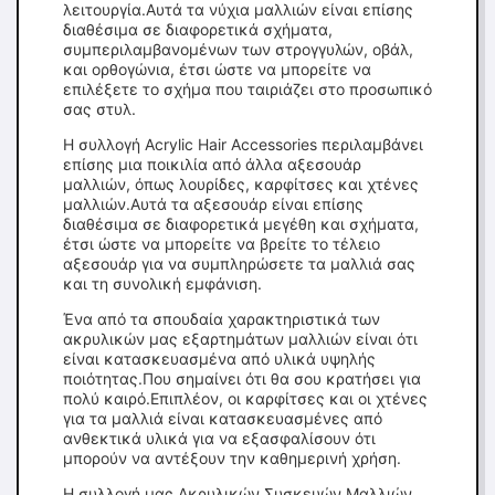
λειτουργία.Αυτά τα νύχια μαλλιών είναι επίσης
διαθέσιμα σε διαφορετικά σχήματα,
συμπεριλαμβανομένων των στρογγυλών, οβάλ,
και ορθογώνια, έτσι ώστε να μπορείτε να
επιλέξετε το σχήμα που ταιριάζει στο προσωπικό
σας στυλ.
Η συλλογή Acrylic Hair Accessories περιλαμβάνει
επίσης μια ποικιλία από άλλα αξεσουάρ
μαλλιών, όπως λουρίδες, καρφίτσες και χτένες
μαλλιών.Αυτά τα αξεσουάρ είναι επίσης
διαθέσιμα σε διαφορετικά μεγέθη και σχήματα,
έτσι ώστε να μπορείτε να βρείτε το τέλειο
αξεσουάρ για να συμπληρώσετε τα μαλλιά σας
και τη συνολική εμφάνιση.
Ένα από τα σπουδαία χαρακτηριστικά των
ακρυλικών μας εξαρτημάτων μαλλιών είναι ότι
είναι κατασκευασμένα από υλικά υψηλής
ποιότητας.Που σημαίνει ότι θα σου κρατήσει για
πολύ καιρό.Επιπλέον, οι καρφίτσες και οι χτένες
για τα μαλλιά είναι κατασκευασμένες από
ανθεκτικά υλικά για να εξασφαλίσουν ότι
μπορούν να αντέξουν την καθημερινή χρήση.
Η συλλογή μας Ακρυλικών Συσκευών Μαλλιών