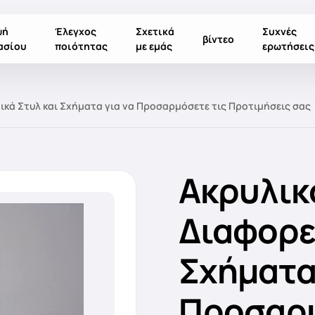
ψή
Έλεγχος
Σχετικά
Συχνές
βίντεο
ασίου
ποιότητας
με εμάς
ερωτήσεις
ικά Στυλ και Σχήματα για να Προσαρμόσετε τις Προτιμήσεις σας
Ακρυλικ
Διαφορε
Σχήματα
Προσαρμ