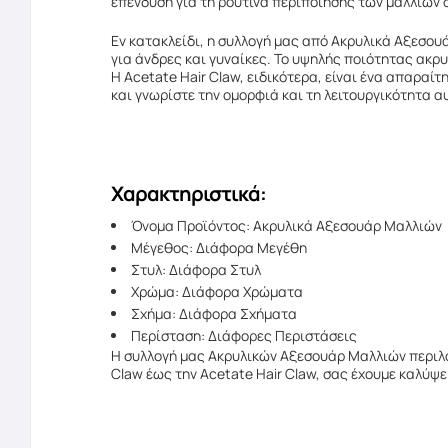
επένδυση για τη ρουτίνα περιποίησης των μαλλιών 
Εν κατακλείδι, η συλλογή μας από Ακρυλικά Αξεσου
για άνδρες και γυναίκες. Το υψηλής ποιότητας ακρυ
Η Acetate Hair Claw, ειδικότερα, είναι ένα απαραί
και γνωρίστε την ομορφιά και τη λειτουργικότητα
Χαρακτηριστικά:
Όνομα Προϊόντος: Ακρυλικά Αξεσουάρ Μαλλιών
Μέγεθος: Διάφορα Μεγέθη
Στυλ: Διάφορα Στυλ
Χρώμα: Διάφορα Χρώματα
Σχήμα: Διάφορα Σχήματα
Περίσταση: Διάφορες Περιστάσεις
Η συλλογή μας Ακρυλικών Αξεσουάρ Μαλλιών περιλαμ
Claw έως την Acetate Hair Claw, σας έχουμε καλύψε