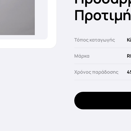
Προτιμή
Τόπος καταγωγής
Κ
Μάρκα
R
Χρόνος παράδοσης
4