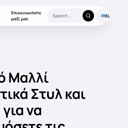
Επικοινωνήστε
EL
μαζί μας
ό Μαλλί
τικά Στυλ και
 για να
όσετε τις