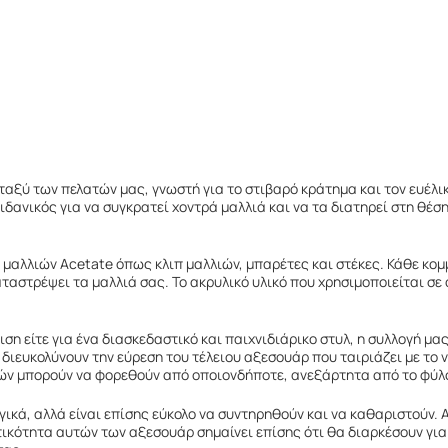
εταξύ των πελατών μας, γνωστή για το στιβαρό κράτημα και τον ευέλι
ι ιδανικός για να συγκρατεί χοντρά μαλλιά και να τα διατηρεί στη θ
μαλλιών Acetate όπως κλιπ μαλλιών, μπαρέτες και στέκες. Κάθε κομ
καταστρέψει τα μαλλιά σας. Το ακρυλικό υλικό που χρησιμοποιείται σ
ιση είτε για ένα διασκεδαστικό και παιχνιδιάρικο στυλ, η συλλογή μ
 διευκολύνουν την εύρεση του τέλειου αξεσουάρ που ταιριάζει με το 
ιών μπορούν να φορεθούν από οποιονδήποτε, ανεξάρτητα από το φύλο
γικά, αλλά είναι επίσης εύκολο να συντηρηθούν και να καθαριστούν. 
ικότητα αυτών των αξεσουάρ σημαίνει επίσης ότι θα διαρκέσουν για