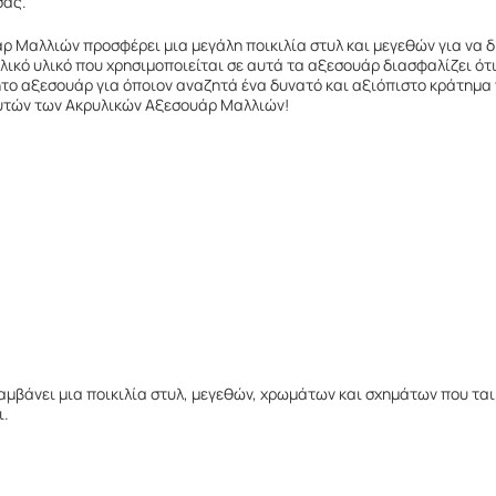
σας.
άρ Μαλλιών προσφέρει μια μεγάλη ποικιλία στυλ και μεγεθών για να 
λικό υλικό που χρησιμοποιείται σε αυτά τα αξεσουάρ διασφαλίζει ότι
τητο αξεσουάρ για όποιον αναζητά ένα δυνατό και αξιόπιστο κράτημα
 αυτών των Ακρυλικών Αξεσουάρ Μαλλιών!
βάνει μια ποικιλία στυλ, μεγεθών, χρωμάτων και σχημάτων που ταιρ
ι.