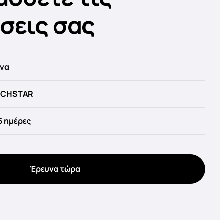
σεις σας
ίνα
ICHSTAR
5 ημέρες
Έρευνα τώρα