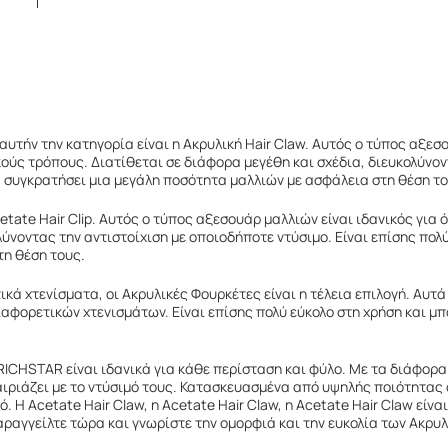
αυτήν την κατηγορία είναι η Ακρυλική Hair Claw. Αυτός ο τύπος αξεσ
ούς τρόπους. Διατίθεται σε διάφορα μεγέθη και σχέδια, διευκολύνον
να συγκρατήσει μια μεγάλη ποσότητα μαλλιών με ασφάλεια στη θέση το
etate Hair Clip. Αυτός ο τύπος αξεσουάρ μαλλιών είναι ιδανικός για
ύνοντας την αντιστοίχιση με οποιοδήποτε ντύσιμο. Είναι επίσης πολύ
τη θέση τους.
κά χτενίσματα, οι Ακρυλικές Φουρκέτες είναι η τέλεια επιλογή. Αυτ
ιαφορετικών χτενισμάτων. Είναι επίσης πολύ εύκολο στη χρήση και μπ
ICHSTAR είναι ιδανικά για κάθε περίσταση και φύλο. Με τα διάφορα 
αιριάζει με το ντύσιμό τους. Κατασκευασμένα από υψηλής ποιότητας 
. Η Acetate Hair Claw, η Acetate Hair Claw, η Acetate Hair Claw είν
αραγγείλτε τώρα και γνωρίστε την ομορφιά και την ευκολία των Ακρ