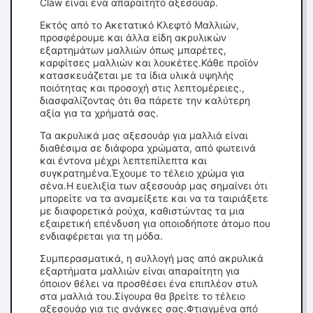
Claw είναι ένα απαραίτητο αξεσουάρ.
Εκτός από το Ακετατικό Κλεφτό Μαλλιών,
προσφέρουμε και άλλα είδη ακρυλικών
εξαρτημάτων μαλλιών όπως μπαρέτες,
καρφίτσες μαλλιών και λουκέτες.Κάθε προϊόν
κατασκευάζεται με τα ίδια υλικά υψηλής
ποιότητας και προσοχή στις λεπτομέρειες.,
διασφαλίζοντας ότι θα πάρετε την καλύτερη
αξία για τα χρήματά σας.
Τα ακρυλικά μας αξεσουάρ για μαλλιά είναι
διαθέσιμα σε διάφορα χρώματα, από φωτεινά
και έντονα μέχρι λεπτεπίλεπτα και
συγκρατημένα.Έχουμε το τέλειο χρώμα για
σένα.Η ευελιξία των αξεσουάρ μας σημαίνει ότι
μπορείτε να τα αναμείξετε και να τα ταιριάξετε
με διαφορετικά ρούχα, καθιστώντας τα μια
εξαιρετική επένδυση για οποιοδήποτε άτομο που
ενδιαφέρεται για τη μόδα.
Συμπερασματικά, η συλλογή μας από ακρυλικά
εξαρτήματα μαλλιών είναι απαραίτητη για
όποιον θέλει να προσθέσει ένα επιπλέον στυλ
στα μαλλιά του.Σίγουρα θα βρείτε το τέλειο
αξεσουάρ για τις ανάγκες σας.Φτιαγμένα από