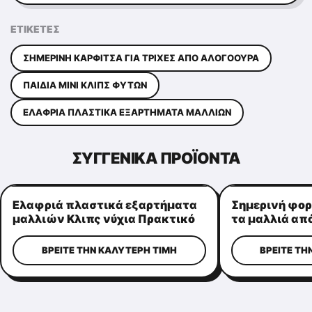
ΕΤΙΚΈΤΕΣ
ΣΗΜΕΡΙΝΉ ΚΑΡΦΊΤΣΑ ΓΙΑ ΤΡΊΧΕΣ ΑΠΌ ΑΛΟΓΟΟΥΡΆ
ΠΑΙΔΙΆ ΜΊΝΙ ΚΛΙΠΣ ΦΥΤΏΝ
ΕΛΑΦΡΙΆ ΠΛΑΣΤΙΚΆ ΕΞΑΡΤΉΜΑΤΑ ΜΑΛΛΙΏΝ
ΣΥΓΓΕΝΙΚΆ ΠΡΟΪΌΝΤΑ
Ελαφριά πλαστικά εξαρτήματα
Σημερινή φορ
μαλλιών Κλιπς νύχια Πρακτικό
τα μαλλιά από
σχήμα στέμματος
αλόγου, πολλ
τις κυρίες
ΒΡΕΊΤΕ ΤΗΝ ΚΑΛΎΤΕΡΗ ΤΙΜΉ
ΒΡΕΊΤΕ ΤΗ