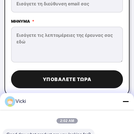
ΜΉΝΥΜΑ
*
ΥΠΟΒΆΛΕΤΕ ΤΏΡΑ
Vicki
2:02 AM