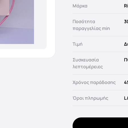
Μάρκα
R
Ποσότητα
3
παραγγελίας min
Τιμή
Δ
Συσκευασία
Π
λεπτομέρειες
Χρόνος παράδοσης
4
Όροι πληρωμής
L