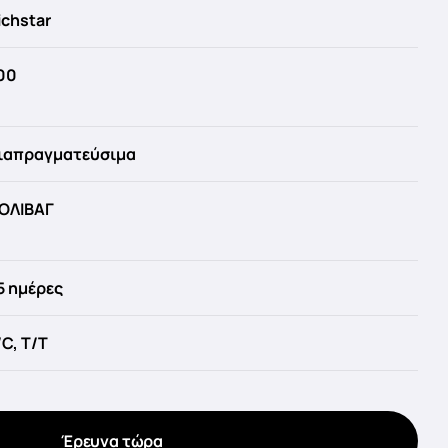
ichstar
00
ιαπραγματεύσιμα
ΟΛΙΒΑΓ
5 ημέρες
/C, T/T
Έρευνα τώρα