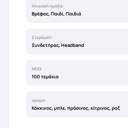
Ηλικιακή ομάδα:
Βρέφος, Παιδί, Παιδιά
Στερέωση:
Συνδετήρας, Headband
MOQ:
100 τεμάχια
χρώμα:
Κόκκινος, μπλε, πράσινος, κίτρινος, ροζ