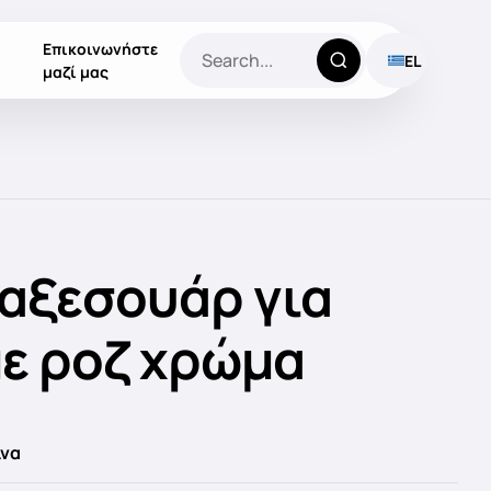
Επικοινωνήστε
EL
μαζί μας
 αξεσουάρ για
με ροζ χρώμα
ίνα