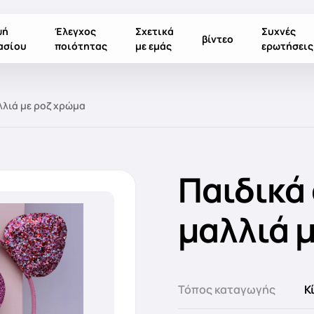
ψή
Έλεγχος
Σχετικά
Συχνές
βίντεο
ασίου
ποιότητας
με εμάς
ερωτήσεις
λλιά με ροζ χρώμα
Παιδικά
μαλλιά 
Τόπος καταγωγής
Κ