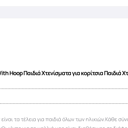
th Hoop Παιδιά Χτενίσματα για κορίτσια Παιδιά Χτ
είναι τα τέλεια για παιδιά όλων των ηλικιών.Κάθε σύ