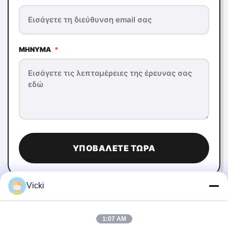
ΜΉΝΥΜΑ
*
ΥΠΟΒΆΛΕΤΕ ΤΏΡΑ
Vicki
1:07 AM