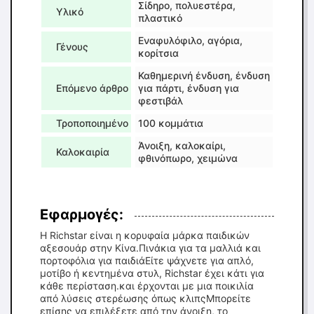
Σίδηρο, πολυεστέρα,
Υλικό
πλαστικό
Εναφυλόφιλο, αγόρια,
Γένους
κορίτσια
Καθημερινή ένδυση, ένδυση
Επόμενο άρθρο
για πάρτι, ένδυση για
φεστιβάλ
Τροποποιημένο
100 κομμάτια
Άνοιξη, καλοκαίρι,
Καλοκαιρία
φθινόπωρο, χειμώνα
Εφαρμογές:
Η Richstar είναι η κορυφαία μάρκα παιδικών
αξεσουάρ στην Κίνα.Πινάκια για τα μαλλιά και
πορτοφόλια για παιδιάΕίτε ψάχνετε για απλό,
μοτίβο ή κεντημένα στυλ, Richstar έχει κάτι για
κάθε περίσταση.και έρχονται με μια ποικιλία
από λύσεις στερέωσης όπως κλιπςΜπορείτε
επίσης να επιλέξετε από την άνοιξη, το