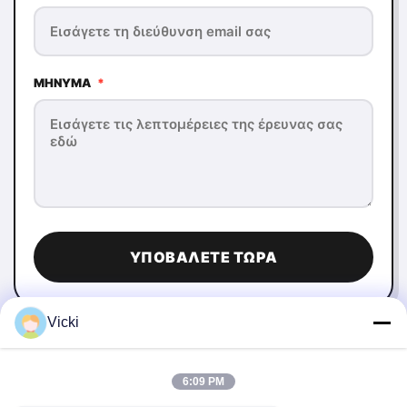
ΜΉΝΥΜΑ
*
ΥΠΟΒΆΛΕΤΕ ΤΏΡΑ
Vicki
6:09 PM