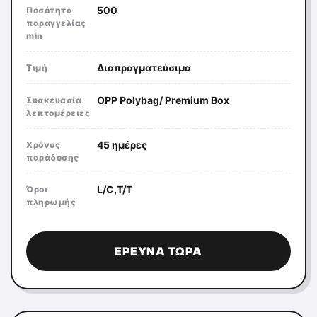
500
Ποσότητα
παραγγελίας
min
Διαπραγματεύσιμα
Τιμή
OPP Polybag/ Premium Box
Συσκευασία
λεπτομέρειες
45 ημέρες
Χρόνος
παράδοσης
L/C,T/T
Όροι
πληρωμής
ΈΡΕΥΝΑ ΤΏΡΑ