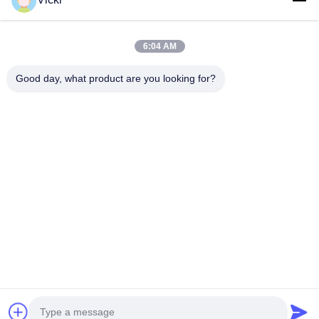
6:04 AM
Good day, what product are you looking for?
ΕΠΙΚΟΙΝΩΝΉΣΤΕ ΜΑΖΊ ΜΑΣ
4 Κτίριο, βιομηχανικό πάρκο Xusheng Ronghegu,
Taohuayuan Φάση II, αριθ. 9 Furong Road, πόλη Songgang,
περιοχή Bao'an, Shenzhen, Κίνα
86-0755-29759643
richstar_28@richstar-cn.com
© 2026 RICHSTAR (SHENZHEN) LIMITED. ALL RIGHTS RESERVED.