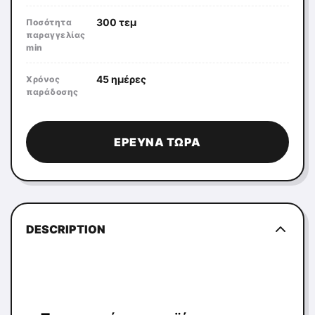
300 τεμ
Ποσότητα
παραγγελίας
min
45 ημέρες
Χρόνος
παράδοσης
ΈΡΕΥΝΑ ΤΏΡΑ
DESCRIPTION