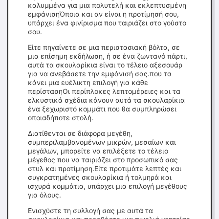
καλυμμένα για μια πολυτελή και εκλεπτυσμένη
εμφάνισηΌποια και αν είναι η προτίμησή σου,
υπάρχει ένα φινίρισμα που ταιριάζει στο γούστο
σου.
Είτε πηγαίνετε σε μια περιστασιακή βόλτα, σε
μια επίσημη εκδήλωση, ή σε ένα ζωντανό πάρτι,
αυτά τα σκουλαρίκια είναι το τέλειο αξεσουάρ
για να ανεβάσετε την εμφάνισή σας.που τα
κάνει μια ευέλικτη επιλογή για κάθε
περίστασηΟι περίπλοκες λεπτομέρειες και τα
ελκυστικά σχέδια κάνουν αυτά τα σκουλαρίκια
ένα ξεχωριστό κομμάτι που θα συμπληρώσει
οποιαδήποτε στολή.
Διατίθενται σε διάφορα μεγέθη,
συμπεριλαμβανομένων μικρών, μεσαίων και
μεγάλων, μπορείτε να επιλέξετε το τέλειο
μέγεθος που να ταιριάζει στο προσωπικό σας
στυλ και προτίμηση.Είτε προτιμάτε λεπτές και
συγκρατημένες σκουλαρίκια ή τολμηρά και
ισχυρά κομμάτια, υπάρχει μια επιλογή μεγέθους
για όλους.
Ενισχύστε τη συλλογή σας με αυτά τα