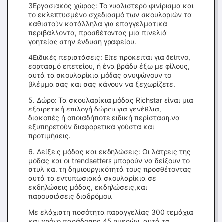
3Εργασιακός χώρος: Το γυαλιστερό φινίρισμα και
το εκλεπτυσμένο σχεδιασμό των σκουλαριών τα
καθιστούν κατάλληλα για επαγγελματικά
περιβάλλοντα, προσθέτοντας μια πινελιά
γοητείας στην ένδυση γραφείου.
4Ειδικές περιστάσεις: Είτε πρόκειται για δείπνο,
εορτασμό επετείου, ή ένα βράδυ έξω με φίλους,
αυτά τα σκουλαρίκια μόδας ανυψώνουν το
βλέμμα σας και σας κάνουν να ξεχωρίζετε.
5. Δώρο: Τα σκουλαρίκια μόδας Richstar είναι μια
εξαιρετική επιλογή δώρου για γενέθλια,
διακοπές ή οποιαδήποτε ειδική περίσταση.να
εξυπηρετούν διαφορετικά γούστα και
προτιμήσεις.
6. Δείξεις μόδας και εκδηλώσεις: Οι λάτρεις της
μόδας και οι trendsetters μπορούν να δείξουν το
στυλ και τη δημιουργικότητά τους προσθέτοντας
αυτά τα εντυπωσιακά σκουλαρίκια σε
εκδηλώσεις μόδας, εκδηλώσεις,και
παρουσιάσεις διαδρόμου.
Με ελάχιστη ποσότητα παραγγελίας 300 τεμάχια
και χρόνο παράδοσης 45 ημερών, αυτά τα