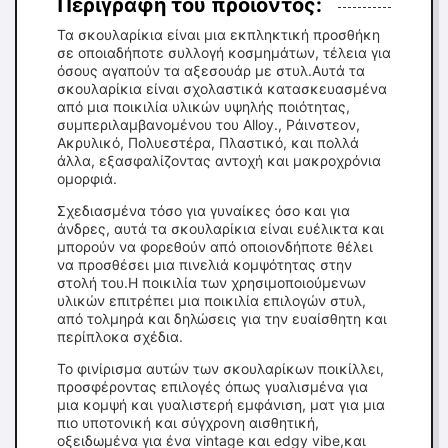
Περιγραφή του προϊόντος:
Τα σκουλαρίκια είναι μια εκπληκτική προσθήκη
σε οποιαδήποτε συλλογή κοσμημάτων, τέλεια για
όσους αγαπούν τα αξεσουάρ με στυλ.Αυτά τα
σκουλαρίκια είναι σχολαστικά κατασκευασμένα
από μια ποικιλία υλικών υψηλής ποιότητας,
συμπεριλαμβανομένου του Alloy., Ράινστεον,
Ακρυλικό, Πολυεστέρα, Πλαστικό, και πολλά
άλλα, εξασφαλίζοντας αντοχή και μακροχρόνια
ομορφιά.
Σχεδιασμένα τόσο για γυναίκες όσο και για
άνδρες, αυτά τα σκουλαρίκια είναι ευέλικτα και
μπορούν να φορεθούν από οποιονδήποτε θέλει
να προσθέσει μια πινελιά κομψότητας στην
στολή του.Η ποικιλία των χρησιμοποιούμενων
υλικών επιτρέπει μια ποικιλία επιλογών στυλ,
από τολμηρά και δηλώσεις για την ευαίσθητη και
περίπλοκα σχέδια.
Το φινίρισμα αυτών των σκουλαρίκων ποικίλλει,
προσφέροντας επιλογές όπως γυαλισμένα για
μια κομψή και γυαλιστερή εμφάνιση, ματ για μια
πιο υποτονική και σύγχρονη αισθητική,
οξειδωμένα για ένα vintage και edgy vibe,και