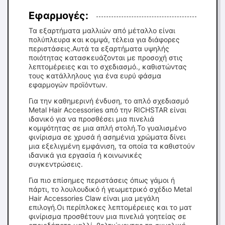
Εφαρμογές:
Τα εξαρτήματα μαλλιών από μέταλλο είναι
πολύπλευρα και κομψά, τέλεια για διάφορες
περιστάσεις.Αυτά τα εξαρτήματα υψηλής
ποιότητας κατασκευάζονται με προσοχή στις
λεπτομέρειες και το σχεδιασμό., καθιστώντας
τους κατάλληλους για ένα ευρύ φάσμα
εφαρμογών προϊόντων.
Για την καθημερινή ένδυση, το απλό σχεδιασμό
Metal Hair Accessories από την RICHSTAR είναι
ιδανικό για να προσθέσει μια πινελιά
κομψότητας σε μια απλή στολή.Το γυαλισμένο
φινίρισμα σε χρυσά ή ασημένια χρώματα δίνει
μια εξελιγμένη εμφάνιση, τα οποία τα καθιστούν
ιδανικά για εργασία ή κοινωνικές
συγκεντρώσεις.
Για πιο επίσημες περιστάσεις όπως γάμοι ή
πάρτι, το λουλουδικό ή γεωμετρικό σχέδιο Metal
Hair Accessories Claw είναι μια μεγάλη
επιλογή.Οι περίπλοκες λεπτομέρειες και το ματ
φινίρισμα προσθέτουν μια πινελιά γοητείας σε