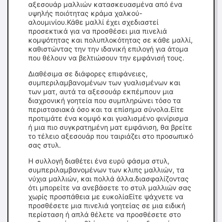
αξεσουάρ μαλλιών κατασκευασμένα από ένα
υψηλής ποιότητας κράμα χαλκού-
αλουμινίου.Κάθε μαλλί έχει σχεδιαστεί
προσεκτικά για να προσθέσει μια πινελιά
κομψότητας και πολυπλοκότητας σε κάθε μαλλί,
καθιστώντας την την ιδανική επιλογή για άτομα
που θέλουν να βελτιώσουν την εμφάνισή τους.
Διαθέσιμα σε διάφορες επιφάνειες,
συμπεριλαμβανομένων των γυαλισμένων και
των ματ, αυτά τα αξεσουάρ εκπέμπουν μια
διαχρονική γοητεία που συμπληρώνει τόσο τα
περιστασιακά όσο και τα επίσημα σύνολα.Είτε
προτιμάτε ένα κομψό και γυαλισμένο φινίρισμα
ή μια πιο συγκρατημένη ματ εμφάνιση, θα βρείτε
το τέλειο αξεσουάρ που ταιριάζει στο προσωπικό
σας στυλ.
Η συλλογή διαθέτει ένα ευρύ φάσμα στυλ,
συμπεριλαμβανομένων των κλιπς μαλλιών, τα
νύχια μαλλιών, και πολλά άλλα.διασφαλίζοντας
ότι μπορείτε να ανεβάσετε το στυλ μαλλιών σας
χωρίς προσπάθεια με ευκολίαΕίτε ψάχνετε να
προσθέσετε μια πινελιά γοητείας σε μια ειδική
περίσταση ή απλά θέλετε να προσθέσετε στο