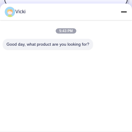
Vicki
5:43 PM
Good day, what product are you looking for?
ΕΠΙΚΟΙΝΩΝΉΣΤΕ ΜΑΖΊ ΜΑΣ
4 Κτίριο, βιομηχανικό πάρκο Xusheng Ronghegu,
Taohuayuan Φάση II, αριθ. 9 Furong Road, πόλη Songgang,
περιοχή Bao'an, Shenzhen, Κίνα
86-0755-29759643
richstar_28@richstar-cn.com