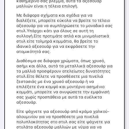
καθημερινό σας βλέμμα, αυτά τα αξεσουάρ
μαλλιών είναι η τέλεια επιλογή.
Με διάφορα σχήματα και σχέδια για να
διαλέξετε, μπορείτε εύκολα να βρείτε το τέλειο
αξεσουάρ για να συμπληρώσετε το μοναδικό σας
στυλ.Υπάρχει κάτι για όλους σε αυτή τη
συλλογή.Είτε προτιμάτε απλά και μινιμαλιστικά
στυλ είτε τολμηρά κομμάτια, θα βρείτε το
ιδανικό αξεσουάρ για να εκφράσετε την
ατομικότητά σας.
Διαθέσιμα σε διάφορα χρώματα, όπως χρυσό,
ασήμι και άλλα, αυτά τα μεταλλικά αξεσουάρ για
τα μαλλιά προσφέρουν ατελείωτες δυνατότητες
στυλ.Είτε θέλετε να προσθέσετε μια πινελιά
ζεστασιάς με ένα χρυσό αξεσουάρ ή να
επιλέξετε ένα κομψό και μοντέρνο ασημένιο
κομμάτι, μπορείτε να ανυψώσετε την εμφάνισή
σας χωρίς προσπάθεια με αυτά τα ευέλικτα
αξεσουάρ.
Είτε ψάχνετε για αξεσουάρ από κράμα χαλκού-
αλουμινίου για να προσθέσετε μια πινελιά
πολυπλοκότητας στο στυλ σας είτε ψάχνετε για
στυλάτα αξεσουάρ μαλλιών με νύχια για να