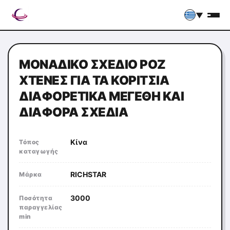
▼
ΜΟΝΑΔΙΚΌ ΣΧΈΔΙΟ ΡΟΖ
ΧΤΈΝΕΣ ΓΙΑ ΤΑ ΚΟΡΊΤΣΙΑ
ΔΙΑΦΟΡΕΤΙΚΆ ΜΕΓΈΘΗ ΚΑΙ
ΔΙΆΦΟΡΑ ΣΧΈΔΙΑ
Κίνα
Τόπος
καταγωγής
RICHSTAR
Μάρκα
3000
Ποσότητα
παραγγελίας
min