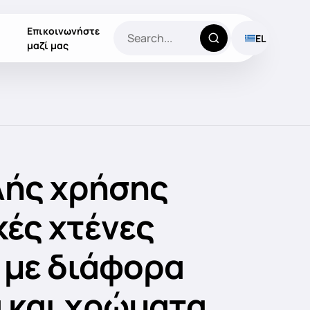
Επικοινωνήστε
EL
μαζί μας
ής χρήσης
κές χτένες
 με διάφορα
 και χρώματα