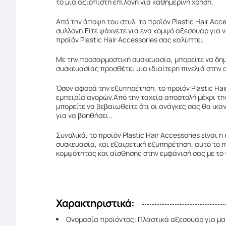
το μια αξιόπιστη επιλογή για καθημερινή χρήση.
Από την άποψη του στυλ, το προϊόν Plastic Hair Acc
συλλογή.Είτε ψάχνετε για ένα κομψό αξεσουάρ για 
προϊόν Plastic Hair Accessories σας καλύπτει.
Με την προσαρμοστική συσκευασία, μπορείτε να δημ
συσκευασίας προσθέτει μια ιδιαίτερη πινελιά στην 
Όσον αφορά την εξυπηρέτηση, το προϊόν Plastic Ha
εμπειρία αγορών.Από την ταχεία αποστολή μέχρι τη
μπορείτε να βεβαιωθείτε ότι οι ανάγκες σας θα ικα
για να βοηθήσει..
Συνολικά, το προϊόν Plastic Hair Accessories είναι
συσκευασία, και εξαιρετική εξυπηρέτηση, αυτό το π
κομψότητας και αίσθησης στην εμφάνισή σας με το π
Χαρακτηριστικά:
Ονομασία προϊόντος: Πλαστικά αξεσουάρ για μα