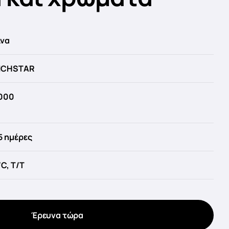
ίνα
ICHSTAR
000
5 ημέρες
/C, T/T
Έρευνα τώρα