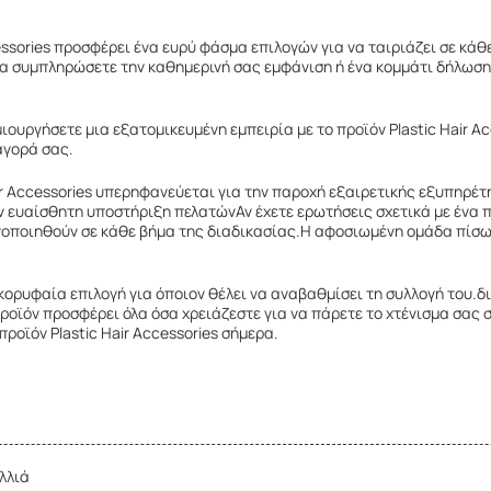
essories προσφέρει ένα ευρύ φάσμα επιλογών για να ταιριάζει σε κάθ
να συμπληρώσετε την καθημερινή σας εμφάνιση ή ένα κομμάτι δήλωσης
ιουργήσετε μια εξατομικευμένη εμπειρία με το προϊόν Plastic Hair 
αγορά σας.
ir Accessories υπερηφανεύεται για την παροχή εξαιρετικής εξυπηρέ
ν ευαίσθητη υποστήριξη πελατώνΑν έχετε ερωτήσεις σχετικά με ένα π
νοποιηθούν σε κάθε βήμα της διαδικασίας.Η αφοσιωμένη ομάδα πίσω α
 η κορυφαία επιλογή για όποιον θέλει να αναβαθμίσει τη συλλογή του
ροϊόν προσφέρει όλα όσα χρειάζεστε για να πάρετε το χτένισμα σας 
ροϊόν Plastic Hair Accessories σήμερα.
λλιά