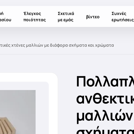
ψή
Έλεγχος
Σχετικά
Συχνές
βίντεο
ασίου
ποιότητας
με εμάς
ερωτήσεις
τικές χτένες μαλλιών με διάφορα σχήματα και χρώματα
Πολλαπλ
ανθεκτι
μαλλιών
σχήματα