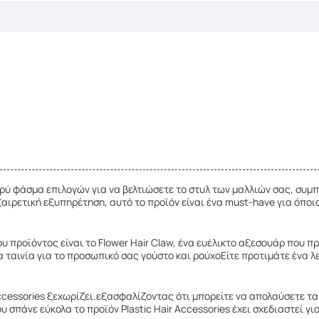
ευρύ φάσμα επιλογών για να βελτιώσετε το στυλ των μαλλιών σας, συ
ξαιρετική εξυπηρέτηση, αυτό το προϊόν είναι ένα must-have για όποι
 προϊόντος είναι το Flower Hair Claw, ένα ευέλικτο αξεσουάρ που π
ια ταινία για το προσωπικό σας γούστο και ρούχοΕίτε προτιμάτε ένα λ
 Accessories ξεχωρίζει.εξασφαλίζοντας ότι μπορείτε να απολαύσετε τ
σπάνε εύκολα το προϊόν Plastic Hair Accessories έχει σχεδιαστεί γ