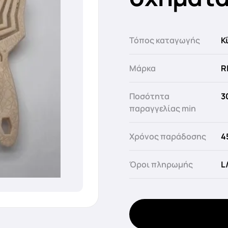
Τόπος καταγωγής
Κ
Μάρκα
R
Ποσότητα
3
παραγγελίας min
Χρόνος παράδοσης
4
Όροι πληρωμής
L