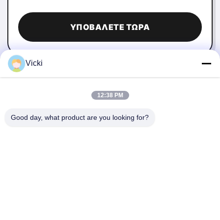
ΥΠΟΒΆΛΕΤΕ ΤΏΡΑ
Vicki
12:38 PM
Good day, what product are you looking for?
ΕΠΙΚΟΙΝΩΝΉΣΤΕ ΜΑΖΊ ΜΑΣ
4 Κτίριο, βιομηχανικό πάρκο Xusheng Ronghegu,
Taohuayuan Φάση II, αριθ. 9 Furong Road, πόλη Songgang,
περιοχή Bao'an, Shenzhen, Κίνα
86-0755-29759643