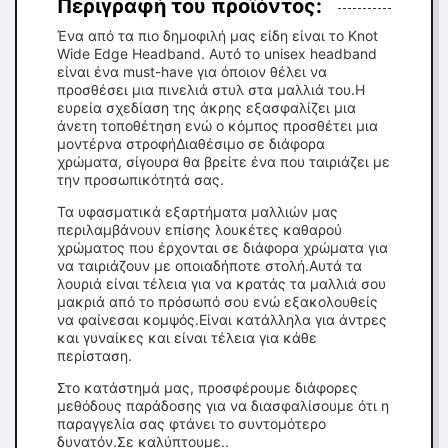
Περιγραφή του προϊόντος:
Ένα από τα πιο δημοφιλή μας είδη είναι το Knot
Wide Edge Headband. Αυτό το unisex headband
είναι ένα must-have για όποιον θέλει να
προσθέσει μια πινελιά στυλ στα μαλλιά του.Η
ευρεία σχεδίαση της άκρης εξασφαλίζει μια
άνετη τοποθέτηση ενώ ο κόμπος προσθέτει μια
μοντέρνα στροφήΔιαθέσιμο σε διάφορα
χρώματα, σίγουρα θα βρείτε ένα που ταιριάζει με
την προσωπικότητά σας.
Τα υφασματικά εξαρτήματα μαλλιών μας
περιλαμβάνουν επίσης λουκέτες καθαρού
χρώματος που έρχονται σε διάφορα χρώματα για
να ταιριάζουν με οποιαδήποτε στολή.Αυτά τα
λουριά είναι τέλεια για να κρατάς τα μαλλιά σου
μακριά από το πρόσωπό σου ενώ εξακολουθείς
να φαίνεσαι κομψός.Είναι κατάλληλα για άντρες
και γυναίκες και είναι τέλεια για κάθε
περίσταση.
Στο κατάστημά μας, προσφέρουμε διάφορες
μεθόδους παράδοσης για να διασφαλίσουμε ότι η
παραγγελία σας φτάνει το συντομότερο
δυνατόν.Σε καλύπτουμε..