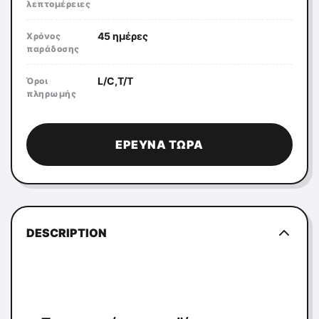
λεπτομέρειες
45 ημέρες
Χρόνος
παράδοσης
L/C,T/T
Όροι
πληρωμής
ΈΡΕΥΝΑ ΤΏΡΑ
DESCRIPTION