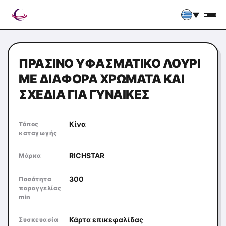
▼
ΠΡΆΣΙΝΟ ΥΦΑΣΜΑΤΙΚΌ ΛΟΥΡΊ
ΜΕ ΔΙΆΦΟΡΑ ΧΡΏΜΑΤΑ ΚΑΙ
ΣΧΈΔΙΑ ΓΙΑ ΓΥΝΑΊΚΕΣ
Κίνα
Τόπος
καταγωγής
RICHSTAR
Μάρκα
300
Ποσότητα
παραγγελίας
min
Κάρτα επικεφαλίδας
Συσκευασία