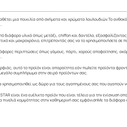
ιαθέτει μια ποικιλία από σχήματα και χρώματα λουλουδιών.Το ανθοκό
..
ό διάφορα υλικά όπως μετάξι, chiffon και δαντέλα, εξασφαλίζοντας 
κτικό και μακροχρόνιο, επιτρέποντάς σας να το χρησιμοποιήσετε σε 
διάφορες περιπτώσεις όπως γάμους, πάρτι, χορούς αποφοίτησης, ακόμ
..
ορφιάς, αυτό το προϊόν είναι απαραίτητο.εάν πωλείτε προϊόντα φρο
α μεγάλο συμπλήρωμα στην σειρά προϊόντων σας.
να χρησιμοποιηθεί ως δώρο για τους αγαπημένους σας που αγαπούν ν
STAR είναι ένα ευέλικτο προϊόν που είναι τέλειο για την ενίσχυση ο
ια πινελιά κομψότητας στην καθημερινή σας εμφάνισηΜε τα διάφορα 