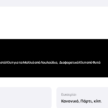
,
στά Κλιπ για τα Μαλλιά από Λουλούδια
Διαφορετικά Κλιπ από Φυτά
Ευκαιρία:
Κανονικό, Πάρτι, κλπ.