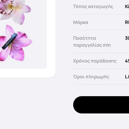
Τόπος καταγωγής
Κ
Μάρκα
R
Ποσότητα
3
παραγγελίας min
Χρόνος παράδοσης
4
Όροι πληρωμής
L