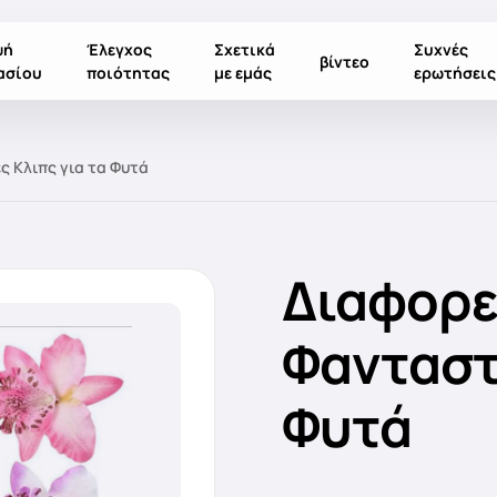
ψή
Έλεγχος
Σχετικά
Συχνές
βίντεο
ασίου
ποιότητας
με εμάς
ερωτήσεις
ς Κλιπς για τα Φυτά
Διαφορε
Φανταστι
Φυτά