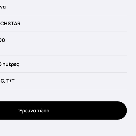
ίνα
ICHSTAR
00
5 ημέρες
/C, T/T
Έρευνα τώρα