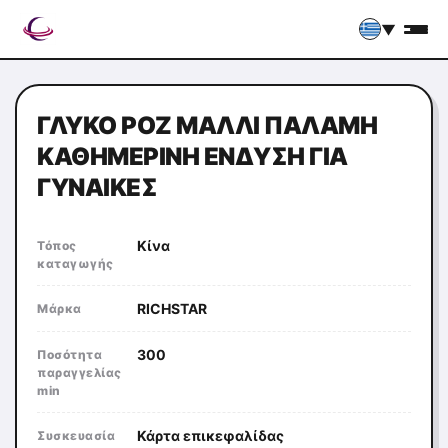
▼
ΓΛΥΚΌ ΡΟΖ ΜΑΛΛΊ ΠΑΛΆΜΗ
ΚΑΘΗΜΕΡΙΝΉ ΈΝΔΥΣΗ ΓΙΑ
ΓΥΝΑΊΚΕΣ
Κίνα
Τόπος
καταγωγής
RICHSTAR
Μάρκα
300
Ποσότητα
παραγγελίας
min
Κάρτα επικεφαλίδας
Συσκευασία