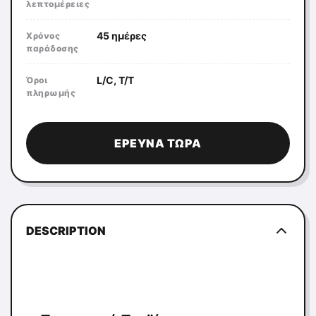
λεπτομέρειες
45 ημέρες
Χρόνος
παράδοσης
L/C, T/T
Όροι
πληρωμής
ΈΡΕΥΝΑ ΤΏΡΑ
DESCRIPTION