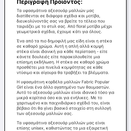
Περιγραφή Προϊόντος:
Τα υφασμάτινα αξεσουάρ μαλλιών μας
διατίθενται σε διάφορα σχέδια και μοτίβα,
διευκολύνοντάς σας να βρείτε το τέλειο που
ταιριάζει με το στυλ σας. Από floral μοτίβα μέχρι
γεωμετρικά σχέδια, έχουμε κάτι για όλους.
Ένα από τα πιο δημοφιλή μας είδη είναι η στέκα
σε καθαρό χρώμα. Αυτή η απλή αλλά κομψή
στέκα είναι ιδανική για κάθε περίσταση - είτε
κάνετε δουλειές είτε παρακολουθείτε μια
επίσημη εκδήλωση. Η στέκα σε καθαρό χρώμα
προσθέτει μια πινελιά κομψότητας σε κάθε
ντύσιμο και σίγουρα θα τραβήξει τα βλέμματα.
Η υφασμάτινη κορδέλα μαλλιών Fabric Popular
Girl είναι ένα άλλο αγαπημένο των θαυμαστών.
Αυτό το αξεσουάρ μαλλιών είναι ιδανικό τόσο για
μικρά κορίτσια όσο και για ενήλικες. Με το
χαριτωμένο και παιχνιδιάρικο σχέδιό του, είναι
βέβαιο ότι θα γίνει βασικό στοιχείο στη συλλογή
των αξεσουάρ μαλλιών σας.
Τα υφασμάτινα αξεσουάρ μαλλιών μας είναι
επίσης unisex, καθιστώντας τα μια εξαιρετική