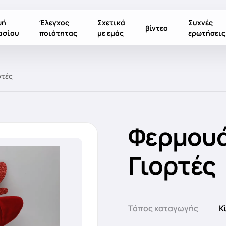
ψή
Έλεγχος
Σχετικά
Συχνές
βίντεο
ασίου
ποιότητας
με εμάς
ερωτήσεις
ρτές
Φερμουά
Γιορτές
Τόπος καταγωγής
Κ