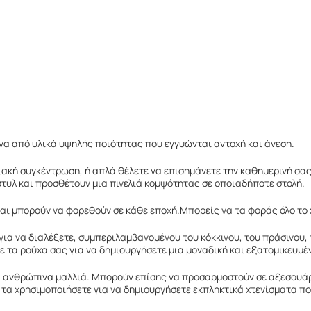
να από υλικά υψηλής ποιότητας που εγγυώνται αντοχή και άνεση.
νειακή συγκέντρωση, ή απλά θέλετε να επισημάνετε την καθημερινή σ
 στυλ και προσθέτουν μια πινελιά κομψότητας σε οποιαδήποτε στολή.
και μπορούν να φορεθούν σε κάθε εποχή.Μπορείς να τα φοράς όλο το 
ια να διαλέξετε, συμπεριλαμβανομένου του κόκκινου, του πράσινου, 
ε τα ρούχα σας για να δημιουργήσετε μια μοναδική και εξατομικευμέ
 για ανθρώπινα μαλλιά. Μπορούν επίσης να προσαρμοστούν σε αξεσου
 να τα χρησιμοποιήσετε για να δημιουργήσετε εκπληκτικά χτενίσματα π