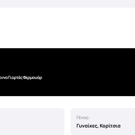
εννα Γιορτές Φερμουάρ
Γένος:
Γυναίκες, Κορίτσια