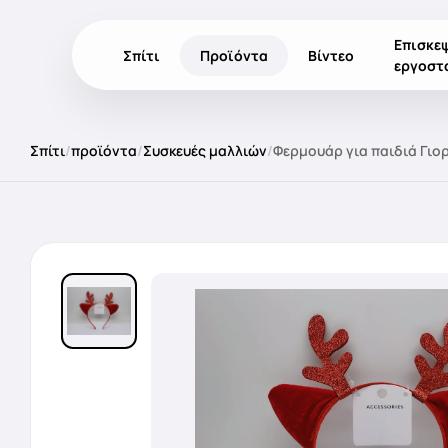
Επισκε
Σπίτι
Προϊόντα
Βίντεο
εργοστ
Σπίτι
/
προϊόντα
/
Συσκευές μαλλιών
/
Φερμουάρ για παιδιά Γιο