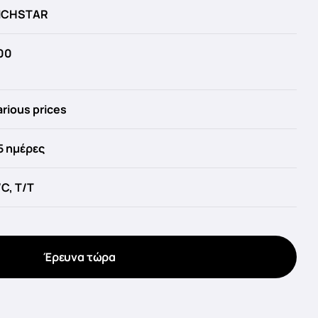
ICHSTAR
00
arious prices
5 ημέρες
/C, T/T
Έρευνα τώρα