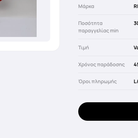
Μάρκα
R
Ποσότητα
3
παραγγελίας min
Τιμή
V
Χρόνος παράδοσης
4
Όροι πληρωμής
L