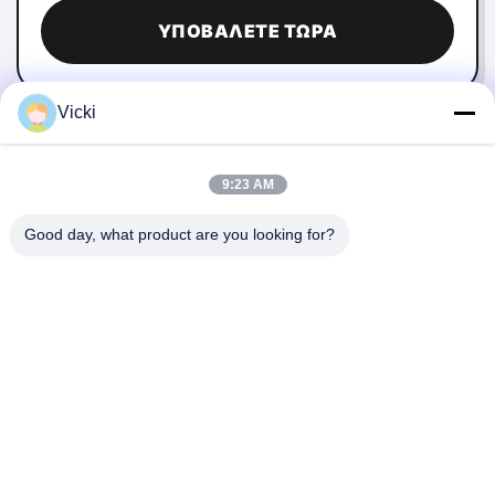
ΥΠΟΒΆΛΕΤΕ ΤΏΡΑ
Vicki
9:23 AM
Good day, what product are you looking for?
ΕΠΙΚΟΙΝΩΝΉΣΤΕ ΜΑΖΊ ΜΑΣ
4 Κτίριο, βιομηχανικό πάρκο Xusheng Ronghegu,
Taohuayuan Φάση II, αριθ. 9 Furong Road, πόλη Songgang,
περιοχή Bao'an, Shenzhen, Κίνα
86-0755-29759643
richstar_28@richstar-cn.com