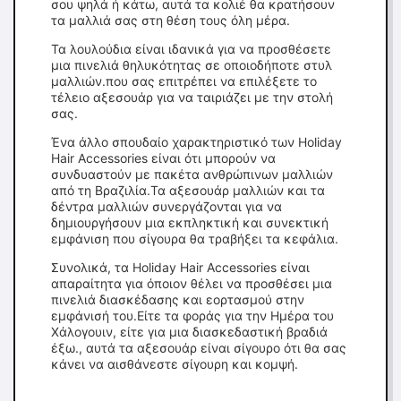
σου ψηλά ή κάτω, αυτά τα κολιέ θα κρατήσουν
τα μαλλιά σας στη θέση τους όλη μέρα.
Τα λουλούδια είναι ιδανικά για να προσθέσετε
μια πινελιά θηλυκότητας σε οποιοδήποτε στυλ
μαλλιών.που σας επιτρέπει να επιλέξετε το
τέλειο αξεσουάρ για να ταιριάζει με την στολή
σας.
Ένα άλλο σπουδαίο χαρακτηριστικό των Holiday
Hair Accessories είναι ότι μπορούν να
συνδυαστούν με πακέτα ανθρώπινων μαλλιών
από τη Βραζιλία.Τα αξεσουάρ μαλλιών και τα
δέντρα μαλλιών συνεργάζονται για να
δημιουργήσουν μια εκπληκτική και συνεκτική
εμφάνιση που σίγουρα θα τραβήξει τα κεφάλια.
Συνολικά, τα Holiday Hair Accessories είναι
απαραίτητα για όποιον θέλει να προσθέσει μια
πινελιά διασκέδασης και εορτασμού στην
εμφάνισή του.Είτε τα φοράς για την Ημέρα του
Χάλογουιν, είτε για μια διασκεδαστική βραδιά
έξω., αυτά τα αξεσουάρ είναι σίγουρο ότι θα σας
κάνει να αισθάνεστε σίγουρη και κομψή.