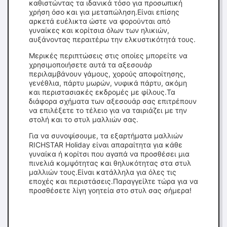
καθιστώντας τα ιδανικά τόσο για προσωπική
χρήση όσο και για μεταπώληση.Είναι επίσης
αρκετά ευέλικτα ώστε να φορούνται από
γυναίκες και κορίτσια όλων των ηλικιών,
αυξάνοντας περαιτέρω την ελκυστικότητά τους.
Μερικές περιπτώσεις στις οποίες μπορείτε να
χρησιμοποιήσετε αυτά τα αξεσουάρ
περιλαμβάνουν γάμους, χορούς αποφοίτησης,
γενέθλια, πάρτυ μωρών, νυφικά πάρτυ, ακόμη
και περιστασιακές εκδρομές με φίλους.Τα
διάφορα σχήματα των αξεσουάρ σας επιτρέπουν
να επιλέξετε το τέλειο για να ταιριάζει με την
στολή και το στυλ μαλλιών σας.
Για να συνοψίσουμε, τα εξαρτήματα μαλλιών
RICHSTAR Holiday είναι απαραίτητα για κάθε
γυναίκα ή κορίτσι που αγαπά να προσθέσει μια
πινελιά κομψότητας και θηλυκότητας στα στυλ
μαλλιών τους.Είναι κατάλληλα για όλες τις
εποχές και περιστάσεις.Παραγγείλτε τώρα για να
προσθέσετε λίγη γοητεία στο στυλ σας σήμερα!