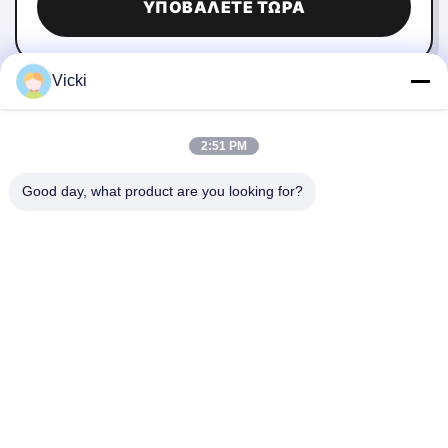
ΥΠΟΒΆΛΕΤΕ ΤΏΡΑ
Vicki
2:51 PM
Good day, what product are you looking for?
ΕΠΙΚΟΙΝΩΝΉΣΤΕ ΜΑΖΊ ΜΑΣ
4 Κτίριο, βιομηχανικό πάρκο Xusheng Ronghegu,
Taohuayuan Φάση II, αριθ. 9 Furong Road, πόλη Songgang,
περιοχή Bao'an, Shenzhen, Κίνα
86-0755-29759643
richstar_28@richstar-cn.com