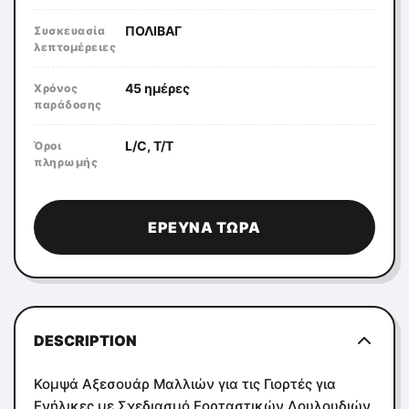
ΠΟΛΙΒΑΓ
Συσκευασία
λεπτομέρειες
45 ημέρες
Χρόνος
παράδοσης
L/C, T/T
Όροι
πληρωμής
ΈΡΕΥΝΑ ΤΏΡΑ
DESCRIPTION
Κομψά Αξεσουάρ Μαλλιών για τις Γιορτές για
Ενήλικες με Σχεδιασμό Εορταστικών Λουλουδιών