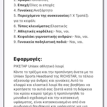
Εποχή:
Όλες οι εποχές
Γυναίκες:
Ανεξάρτητο
Περιεχόμενο της συσκευασίας:
1 X Τραπέζι
για το κεφάλι
Τύπος κλεισίματος:
Ελαστικός
Αθλητικές κορδέλες:
- Ναι, ναι.
Κεφαλάκι γυμναστικής ανδρών:
- Ναι, ναι.
Γυναικεία ποδηλατική ποδιά:
- Ναι, ναι.
Εφαρμογές:
ΡΙΚΣΤΑΡ Unisex αθλητικό λουρί
Κάντε το τρέξιμο και την προπόνηση άνετα με το
Unisex Sports Headband της RICHSTAR, το τέλειο
αξεσουάρ για άνδρες και γυναίκες.Αυτό το
ελαφρύ και ελαστικό λουρί θα σας βοηθήσει να
κρατήσετε τα αυτιά σας ζεστά κατά τη διάρκεια
του κρύου καιρού τρέχει ή προπόνησηΜε το
μοναδικό σχεδιασμό και την κατασκευή
υφάσματος, είναι κατασκευασμένο από ένα
συνδυασμό βαμβακιού και υφάσματος για μια