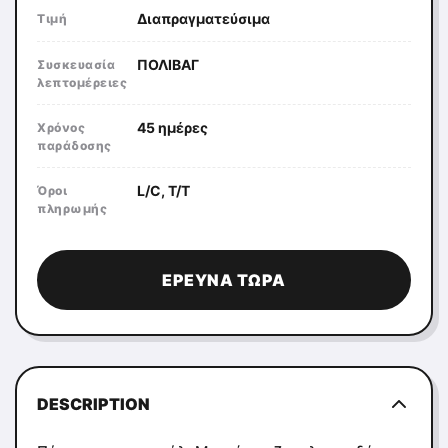
Διαπραγματεύσιμα
Τιμή
ΠΟΛΙΒΑΓ
Συσκευασία
λεπτομέρειες
45 ημέρες
Χρόνος
παράδοσης
L/C, T/T
Όροι
πληρωμής
ΈΡΕΥΝΑ ΤΏΡΑ
DESCRIPTION