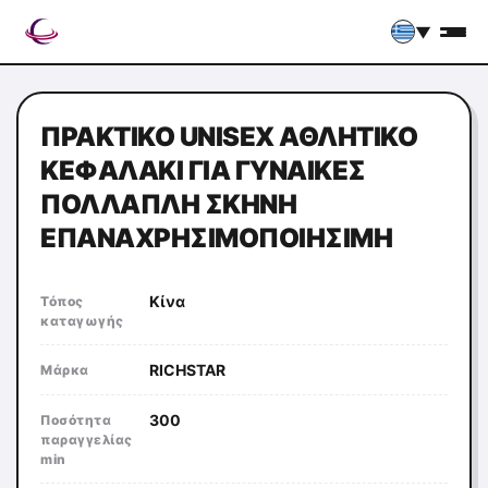
▼
ΠΡΑΚΤΙΚΌ UNISEX ΑΘΛΗΤΙΚΌ
ΚΕΦΑΛΆΚΙ ΓΙΑ ΓΥΝΑΊΚΕΣ
ΠΟΛΛΑΠΛΉ ΣΚΗΝΉ
ΕΠΑΝΑΧΡΗΣΙΜΟΠΟΙΉΣΙΜΗ
Κίνα
Τόπος
καταγωγής
RICHSTAR
Μάρκα
300
Ποσότητα
παραγγελίας
min