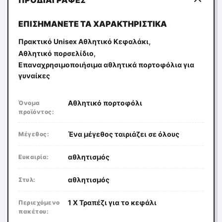
ΠΡΟΔΙΑΓΡΑΦΈΣ
ΕΠΙΣΗΜΆΝΕΤΕ ΤΑ ΧΑΡΑΚΤΗΡΙΣΤΙΚΆ
,
Πρακτικό Unisex Αθλητικό Κεφαλάκι
,
Αθλητικό πορσελίδιο
Επαναχρησιμοποιήσιμα αθλητικά πορτοφόλια για
γυναίκες
Αθλητικό πορτοφόλι
Όνομα
προϊόντος:
Ένα μέγεθος ταιριάζει σε όλους
Μέγεθος:
αθλητισμός
Ευκαιρία:
αθλητισμός
Στυλ:
1 X Τραπέζι για το κεφάλι
Περιεχόμενο
πακέτου: