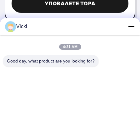
ΥΠΟΒΆΛΕΤΕ ΤΏΡΑ
Vicki
4:31 AM
Good day, what product are you looking for?
ΕΠΙΚΟΙΝΩΝΉΣΤΕ ΜΑΖΊ ΜΑΣ
4 Κτίριο, βιομηχανικό πάρκο Xusheng Ronghegu,
Taohuayuan Φάση II, αριθ. 9 Furong Road, πόλη Songgang,
περιοχή Bao'an, Shenzhen, Κίνα
86-0755-29759643
richstar_28@richstar-cn.com