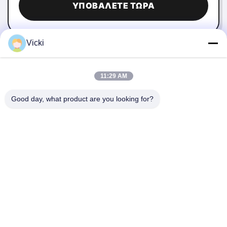
ΥΠΟΒΆΛΕΤΕ ΤΏΡΑ
Vicki
11:29 AM
Good day, what product are you looking for?
ΕΠΙΚΟΙΝΩΝΉΣΤΕ ΜΑΖΊ ΜΑΣ
4 Κτίριο, βιομηχανικό πάρκο Xusheng Ronghegu,
Taohuayuan Φάση II, αριθ. 9 Furong Road, πόλη Songgang,
περιοχή Bao'an, Shenzhen, Κίνα
86-0755-29759643
richstar_28@richstar-cn.com