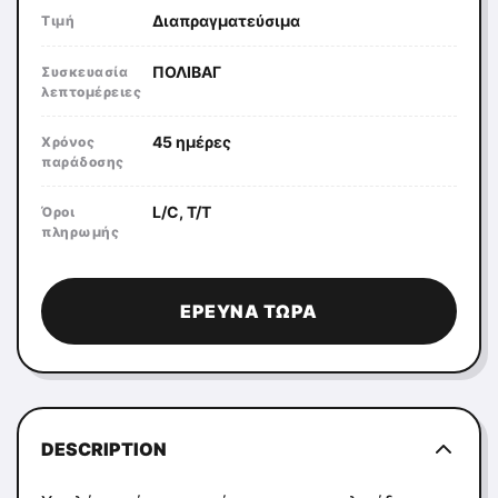
Διαπραγματεύσιμα
Τιμή
ΠΟΛΙΒΑΓ
Συσκευασία
λεπτομέρειες
45 ημέρες
Χρόνος
παράδοσης
L/C, T/T
Όροι
πληρωμής
ΈΡΕΥΝΑ ΤΏΡΑ
DESCRIPTION