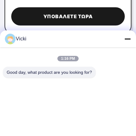
ΥΠΟΒΆΛΕΤΕ ΤΏΡΑ
Vicki
1:16 PM
Good day, what product are you looking for?
ΕΠΙΚΟΙΝΩΝΉΣΤΕ ΜΑΖΊ ΜΑΣ
4 Κτίριο, βιομηχανικό πάρκο Xusheng Ronghegu,
Taohuayuan Φάση II, αριθ. 9 Furong Road, πόλη Songgang,
περιοχή Bao'an, Shenzhen, Κίνα
86-0755-29759643