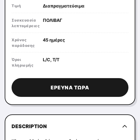
Διαπραγματεύσιμα
Τιμή
ΠΟΛΙΒΑΓ
Συσκευασία
λεπτομέρειες
45 ημέρες
Χρόνος
παράδοσης
L/C, T/T
Όροι
πληρωμής
ΈΡΕΥΝΑ ΤΏΡΑ
DESCRIPTION