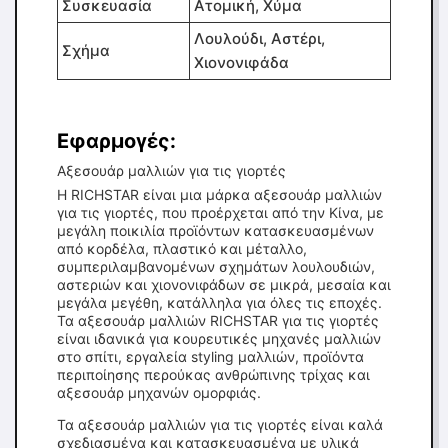
Συσκευασία
Ατομική, Χύμα
Λουλούδι, Αστέρι,
Σχήμα
Χιονονιφάδα
Εφαρμογές:
Αξεσουάρ μαλλιών για τις γιορτές
Η RICHSTAR είναι μια μάρκα αξεσουάρ μαλλιών
για τις γιορτές, που προέρχεται από την Κίνα, με
μεγάλη ποικιλία προϊόντων κατασκευασμένων
από κορδέλα, πλαστικό και μέταλλο,
συμπεριλαμβανομένων σχημάτων λουλουδιών,
αστεριών και χιονονιφάδων σε μικρά, μεσαία και
μεγάλα μεγέθη, κατάλληλα για όλες τις εποχές.
Τα αξεσουάρ μαλλιών RICHSTAR για τις γιορτές
είναι ιδανικά για κουρευτικές μηχανές μαλλιών
στο σπίτι, εργαλεία styling μαλλιών, προϊόντα
περιποίησης περούκας ανθρώπινης τρίχας και
αξεσουάρ μηχανών ομορφιάς.
Τα αξεσουάρ μαλλιών για τις γιορτές είναι καλά
σχεδιασμένα και κατασκευασμένα με υλικά