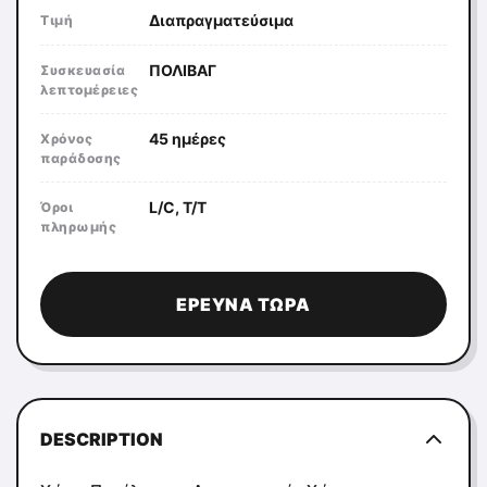
Διαπραγματεύσιμα
Τιμή
ΠΟΛΙΒΑΓ
Συσκευασία
λεπτομέρειες
45 ημέρες
Χρόνος
παράδοσης
L/C, T/T
Όροι
πληρωμής
ΈΡΕΥΝΑ ΤΏΡΑ
DESCRIPTION