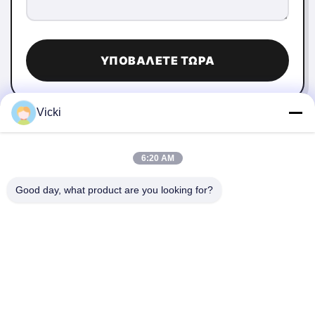
ΥΠΟΒΆΛΕΤΕ ΤΏΡΑ
Vicki
6:20 AM
Good day, what product are you looking for?
ΕΠΙΚΟΙΝΩΝΉΣΤΕ ΜΑΖΊ ΜΑΣ
4 Κτίριο, βιομηχανικό πάρκο Xusheng Ronghegu,
Taohuayuan Φάση II, αριθ. 9 Furong Road, πόλη Songgang,
περιοχή Bao'an, Shenzhen, Κίνα