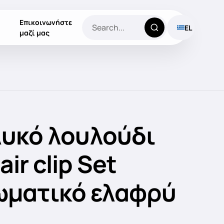
Επικοινωνήστε
EL
μαζί μας
λυκό λουλούδι
ir clip Set
ματικό ελαφρύ