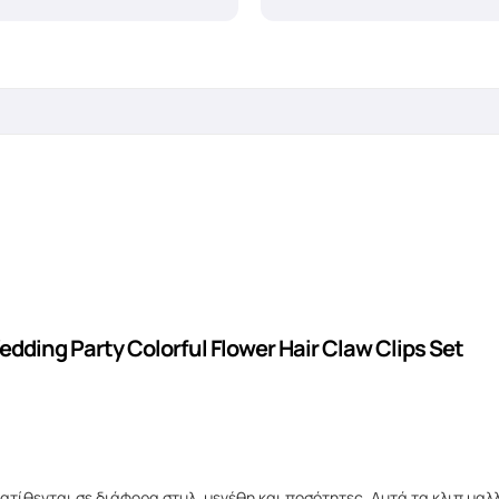
dding Party Colorful Flower Hair Claw Clips Set
ατίθενται σε διάφορα στυλ, μεγέθη και ποσότητες. Αυτά τα κλιπ μαλ