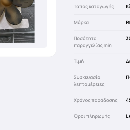
Τόπος καταγωγής
Κ
Μάρκα
R
Ποσότητα
3
παραγγελίας min
Τιμή
Δ
Συσκευασία
Π
λεπτομέρειες
Χρόνος παράδοσης
4
Όροι πληρωμής
L