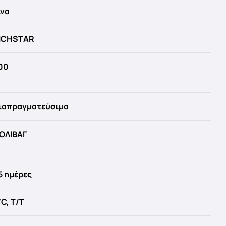
ίνα
ICHSTAR
00
ιαπραγματεύσιμα
ΟΛΙΒΑΓ
5 ημέρες
/C, T/T