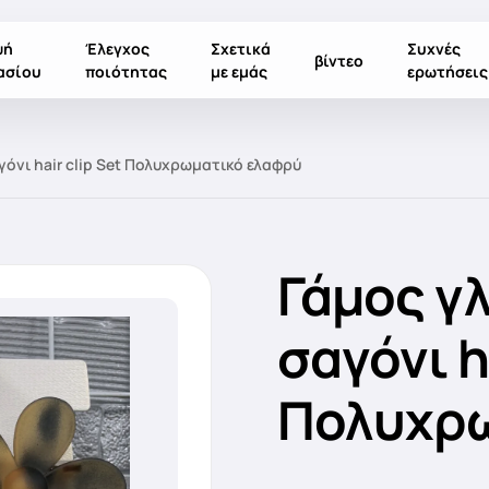
ψή
Έλεγχος
Σχετικά
Συχνές
βίντεο
ασίου
ποιότητας
με εμάς
ερωτήσεις
όνι hair clip Set Πολυχρωματικό ελαφρύ
Γάμος γ
σαγόνι ha
Πολυχρω