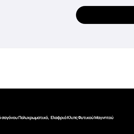
,
ύ σαγόνου Πολυχρωματικό
Ελαφριά Κλιπς Φυτικού Μαγνητού