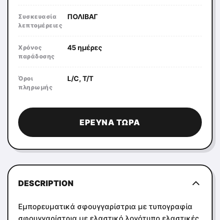
ΠΟΛΙΒΑΓ
Συσκευασία
λεπτομέρειες
45 ημέρες
Χρόνος
παράδοσης
L/C, T/T
Όροι
πληρωμής
ΈΡΕΥΝΑ ΤΏΡΑ
DESCRIPTION
Εμπορευματικά σφουγγαρίστρια με τυπογραφία
σφουγγαρίστρια με ελαστικό λογότυπο ελαστικές