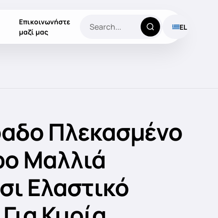
Επικοινωνήστε
EL
μαζί μας
αδο Πλεκασμένο
ο Μαλλιά
σι Ελαστικό
Για Κυρία