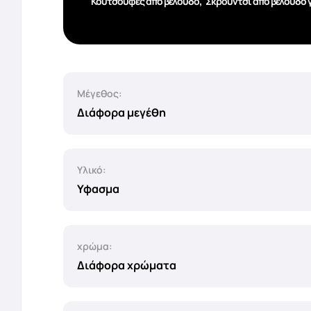
,
Κουτσούφες από βελούδο
Σκρούντσι από βελούδο 
Μέγεθος:
Διάφορα μεγέθη
Υλικό:
Υφασμα
χρώμα:
Διάφορα χρώματα