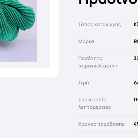
Τόπος καταγωγής
Κ
Μάρκα
R
Ποσότητα
3
παραγγελίας min
Τιμή
Δ
Συσκευασία
Π
λεπτομέρειες
Χρόνος παράδοσης
4