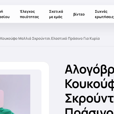
ψή
Έλεγχος
Σχετικά
Συχνές
βίντεο
ασίου
ποιότητας
με εμάς
ερωτήσεις
Κουκούφο Μαλλιά Σκρούντσι Ελαστικό Πράσινο Για Κυρία
Αλογόβρ
Κουκούφ
Σκρούντ
Πράσινο 