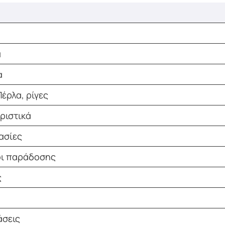
α
α
Πέρλα, ρίγες
ριστικά
ασίες
οι παράδοσης
ς
άσεις