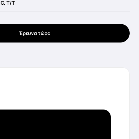
/C, T/T
Έρευνα τώρα